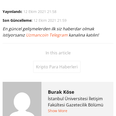
Yayınlandı:
12 Ekim 2021 21:58
Son Güncelleme:
12 Ekim 2021 21:59
En güncel gelişmelerden ilk siz haberdar olmak
istiyorsanız
Uzmancoin Telegram
kanalına katılın!
In this article
Kripto Para Haberleri
Burak Köse
İstanbul Üniversitesi İletişim
Fakültesi Gazetecilik Bölümü
mezunu. 6 yıl ana akım
Show More