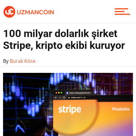
Yazarlardan
100 milyar dolarlık şirket
Stripe, kripto ekibi kuruyor
Piyasa
By
Burak Köse
Soru Sor
Contact / İletişim