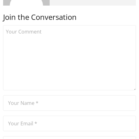
medyada görev aldıktan
sonra Uzmancoin.com'u
Join the Conversation
kurdu. 2017'nin Mayıs ayından
bu yana bilfiil kripto para
gazeteciliği yapıyor.