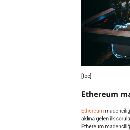
[toc]
Ethereum mad
Ethereum
madenciliği
aklına gelen ilk sorul
Ethereum madenciliği 