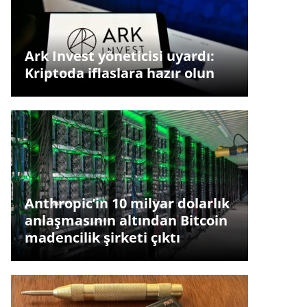
Ark Invest yöneticisi uyardı:
Kriptoda iflaslara hazır olun
Anthropic’in 10 milyar dolarlık
anlaşmasının altından Bitcoin
madencilik şirketi çıktı