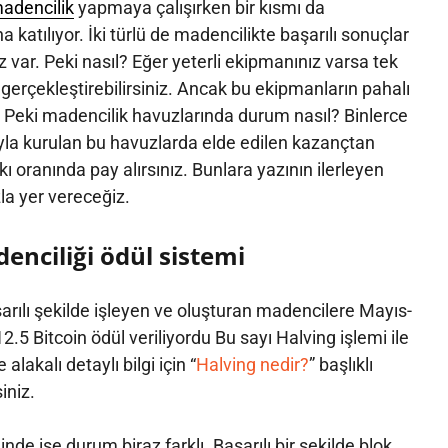
adencilik
yapmaya çalışırken bir kısmı da
 katılıyor. İki türlü de madencilikte başarılı sonuçlar
ar. Peki nasıl? Eğer yeterli ekipmanınız varsa tek
 gerçekleştirebilirsiniz. Ancak bu ekipmanların pahalı
Peki madencilik havuzlarında durum nasıl? Binlerce
la kurulan bu havuzlarda elde edilen kazançtan
ı oranında pay alırsınız. Bunlara yazının ilerleyen
la yer vereceğiz.
nciliği ödül sistemi
şarılı şekilde işleyen ve oluşturan madencilere Mayıs-
.5 Bitcoin ödül veriliyordu Bu sayı Halving işlemi ile
alakalı detaylı bilgi için “
Halving nedir?
” başlıklı
iniz.
de ise durum biraz farklı. Başarılı bir şekilde blok