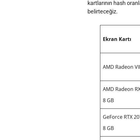
kartlarının hash oranl
belirteceğiz.
Ekran Kartı
AMD Radeon VII
AMD Radeon RX 
8 GB
GeForce RTX 20
8 GB