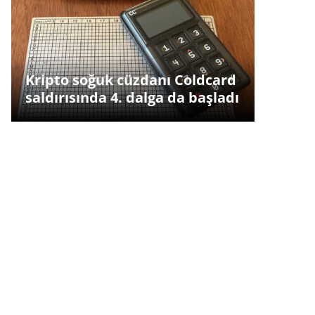
Kripto soğuk cüzdanı Coldcard
saldırısında 4. dalga da başladı