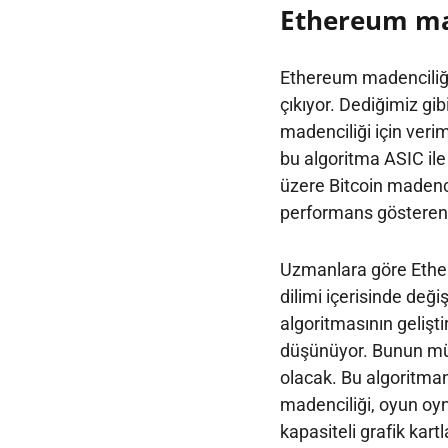
Ethereum mad
Ethereum madenciliği
çıkıyor. Dediğimiz gib
madenciliği için verim
bu algoritma ASIC ile
üzere Bitcoin madenci
performans gösteren 
Uzmanlara göre Ethe
dilimi içerisinde deği
algoritmasının gelişti
düşünüyor. Bunun müm
olacak. Bu algoritma
madenciliği, oyun oy
kapasiteli grafik kartl