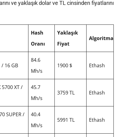
arını ve yaklaşık dolar ve TL cinsinden fiyatlarını
Hash
Yaklaşık
Algoritma
Oranı
Fiyat
84.6
 / 16 GB
1900 $
Ethash
Mh/s
5700 XT /
45.7
3759 TL
Ethash
Mh/s
70 SUPER /
40.4
5991 TL
Ethash
Mh/s