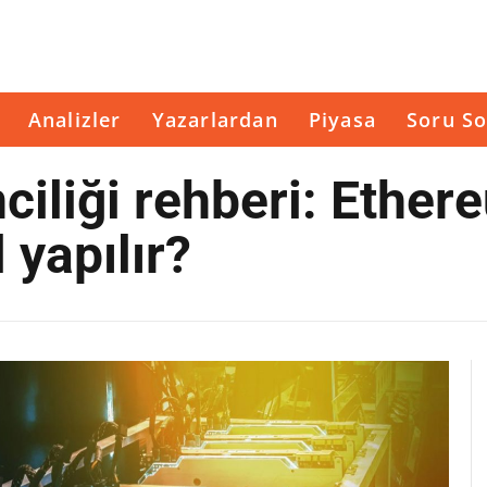
Analizler
Yazarlardan
Piyasa
Soru So
iliği rehberi: Ether
 yapılır?