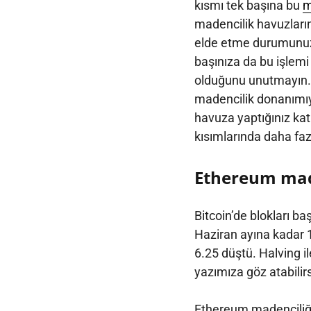
kısmı tek başına bu
m
madencilik havuzlarına
elde etme durumunuz v
başınıza da bu işlemi
olduğunu unutmayın. 
madencilik donanımıy
havuza yaptığınız katk
kısımlarında daha faz
Ethereum made
Bitcoin’de blokları ba
Haziran ayına kadar 12
6.25 düştü. Halving ile 
yazımıza göz atabilirs
Ethereum madenciliğin