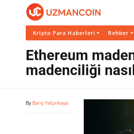
Kripto Para Haberleri
Rehber
Ethereum madenc
madenciliği nasıl
By
Barış Yalçınkaya