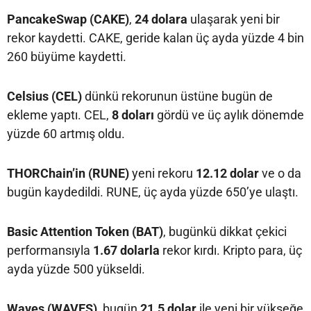
PancakeSwap (CAKE)
,
24 dolara
ulaşarak yeni bir
rekor kaydetti. CAKE, geride kalan üç ayda yüzde 4 bin
260 büyüme kaydetti.
Celsius (CEL)
dünkü rekorunun üstüne bugün de
ekleme yaptı. CEL,
8 doları
gördü ve üç aylık dönemde
yüzde 60 artmış oldu.
THORChain’in (RUNE)
yeni rekoru
12.12 dolar
ve o da
bugün kaydedildi. RUNE, üç ayda yüzde 650’ye ulaştı.
Basic Attention Token (BAT)
, bugünkü dikkat çekici
performansıyla
1.67 dolarla
rekor kırdı. Kripto para, üç
ayda yüzde 500 yükseldi.
Waves (WAVES)
, bugün
21.5 dolar
ile yeni bir yükseğe