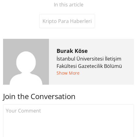
In this article
Kripto Para Haberleri
Burak Köse
İstanbul Üniversitesi İletişim
Fakültesi Gazetecilik Bölümü
mezunu. 6 yıl ana akım
Show More
medyada görev aldıktan
sonra Uzmancoin.com'u
Join the Conversation
kurdu. 2017'nin Mayıs ayından
bu yana bilfiil kripto para
gazeteciliği yapıyor.