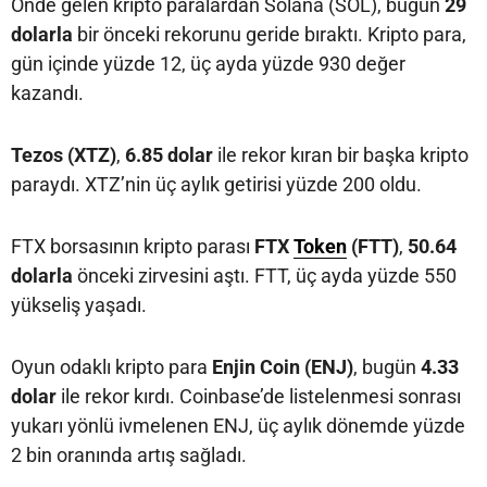
Önde gelen kripto paralardan Solana (SOL), bugün
29
dolarla
bir önceki rekorunu geride bıraktı. Kripto para,
gün içinde yüzde 12, üç ayda yüzde 930 değer
kazandı.
Tezos (XTZ)
,
6.85 dolar
ile rekor kıran bir başka kripto
paraydı. XTZ’nin üç aylık getirisi yüzde 200 oldu.
FTX borsasının kripto parası
FTX
Token
(FTT)
,
50.64
dolarla
önceki zirvesini aştı. FTT, üç ayda yüzde 550
yükseliş yaşadı.
Oyun odaklı kripto para
Enjin Coin (ENJ)
, bugün
4.33
dolar
ile rekor kırdı. Coinbase’de listelenmesi sonrası
yukarı yönlü ivmelenen ENJ, üç aylık dönemde yüzde
2 bin oranında artış sağladı.