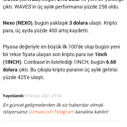
çıktı. WAVES’in üç aylık performansı yüzde 258 oldu.
Nexo (NEXO)
, bugün yaklaşık
3 dolara
ulaştı. Kripto
para, üç ayda yüzde 400 artış kaydetti.
Piyasa değeriyle en büyük ilk 100’de olup bugün yeni
bir rekor fiyata ulaşan son kripto para ise
1inch
(1INCH)
. Coinbase’in listelediği 1INCH, bugün
6.68
dolara
çıktı. Bu çıkışla kripto paranın üç aylık getirisi
yüzde 425’e ulaştı.
Yayınlandı:
9 Nisan 2021 23:54
En güncel gelişmelerden ilk siz haberdar olmak
istiyorsanız
Uzmancoin Telegram
kanalına katılın!