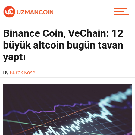
Piyasa
Binance Coin, VeChain: 12
büyük altcoin bugün tavan
Soru Sor
yaptı
By
Burak Köse
Contact / İletişim