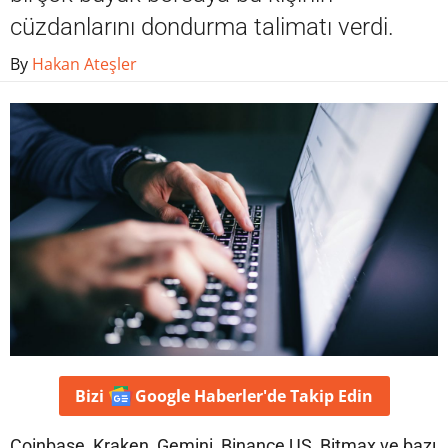
cüzdanlarını dondurma talimatı verdi.
By
Hakan Ateşler
Bizi
Google Haberler'de
Takip Edin
Coinbase, Kraken, Gemini, Binance US, Bitmax ve bazı