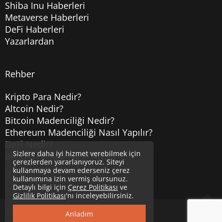
Shiba Inu Haberleri
Metaverse Haberleri
DeFi Haberleri
Yazarlardan
Rehber
Kripto Para Nedir?
Altcoin Nedir?
Bitcoin Madenciliği Nedir?
Ethereum Madenciliği Nasıl Yapılır?
DeFi Nedir?
Sizlere daha iyi hizmet verebilmek için
Bitcoin Hesabı Nasıl Açılır?
çerezlerden yararlanıyoruz. Siteyi
kullanmaya devam ederseniz çerez
kullanımına izin vermiş olursunuz.
Detaylı bilgi için
Çerez Politikası
ve
Gizlilik Politikası
'nı inceleyebilirsiniz.
Copyright © 2020
Uzmancoin
Yukarı
Anladım