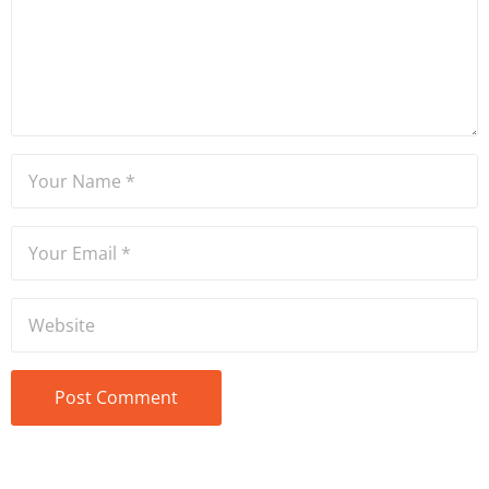
Bölümü mezunu olan Hakan
Ateşler, program sunuculuğu
ve spikerlik konularında da
tecrübe sahibidir.