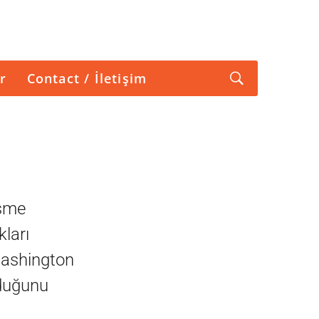
r
Contact / İletişim
işme
ları
Washington
lduğunu