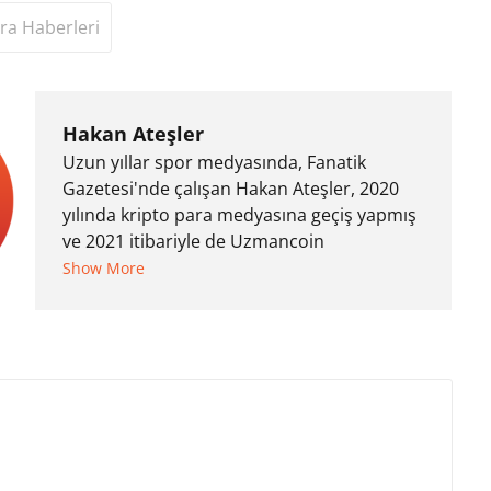
ra Haberleri
Hakan Ateşler
Uzun yıllar spor medyasında, Fanatik
Gazetesi'nde çalışan Hakan Ateşler, 2020
yılında kripto para medyasına geçiş yapmış
ve 2021 itibariyle de Uzmancoin
bünyesinde çalışmaya başlamıştır. Notre
Show More
Dame de Sion Fransız Lisesi ve Yıldız Teknik
Üniversitesi Mütercim Tercümanlık Bölümü
mezunu olan Hakan Ateşler, program
sunuculuğu ve spikerlik konularında da
tecrübe sahibidir.