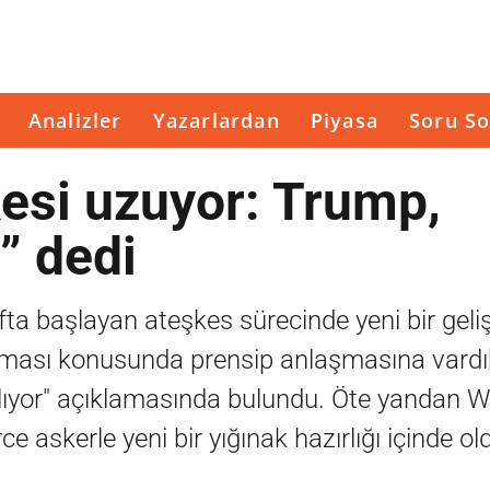
Analizler
Yazarlardan
Piyasa
Soru So
esi uzuyor: Trump,
” dedi
fta başlayan ateşkes sürecinde yeni bir gel
ılması konusunda prensip anlaşmasına vardık
çılıyor" açıklamasında bulundu. Öte yandan 
e askerle yeni bir yığınak hazırlığı içinde o