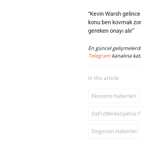
“Kevin Warsh gelince 
konu ben kovmak zor
gereken onayı alır”
En güncel gelişmelerde
Telegram
kanalına katı
In this article
Ekonomi Haberleri
DeFi (Merkeziyetsiz F
Dogecoin Haberleri