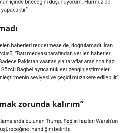
aman içinde biteceğini düşünüyorum. Hürmüz de
a yapacaktır”
amadı
gelen haberleri reddetmese de, doğrulamadı. İran
özcüsü, “Batı medyası tarafından verilen haberleri
adece Pakistan vasıtasıyla taraflar arasında bazı
di. Sözcü Baghei ayrıca nükleer zenginleştirmeler
eştirmenin seviyesi ve çeşidi müzakere edilebilir”
vmak zorunda kalırım”
ıklamalarda bulunan Trump,
Fed
’in faizleri Warsh’un
şüreceğine inandığını belirtti: