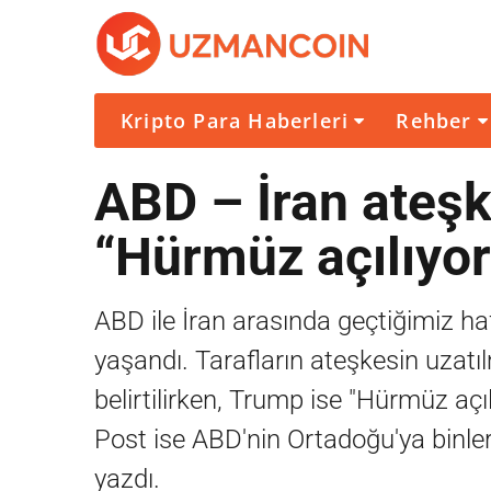
Kripto Para Haberleri
Rehber
ABD – İran ateşk
“Hürmüz açılıyor
ABD ile İran arasında geçtiğimiz ha
yaşandı. Tarafların ateşkesin uzat
belirtilirken, Trump ise "Hürmüz a
Post ise ABD'nin Ortadoğu'ya binlerc
yazdı.