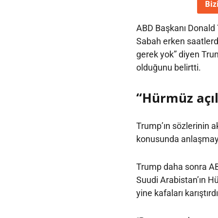
Biz
ABD Başkanı Donald 
Sabah erken saatler
gerek yok” diyen Trum
olduğunu belirtti.
“Hürmüz açıl
Trump’ın sözlerinin a
konusunda anlaşmaya 
Trump daha sonra AB
Suudi Arabistan’ın H
yine kafaları karıştır