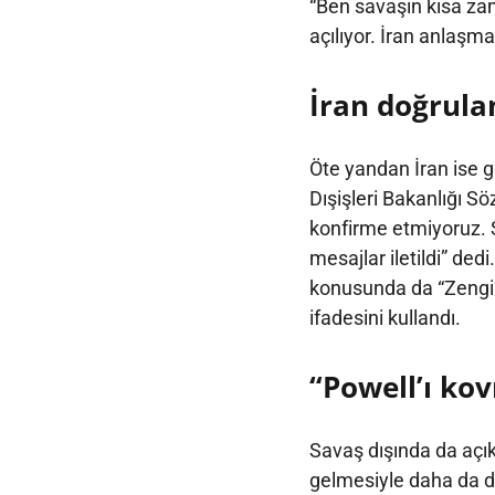
“Ben savaşın kısa z
açılıyor. İran anlaşm
İran doğrul
Öte yandan İran ise 
Dışişleri Bakanlığı S
konfirme etmiyoruz. S
mesajlar iletildi” de
konusunda da “Zenginl
ifadesini kullandı.
“Powell’ı ko
Savaş dışında da aç
gelmesiyle daha da dü