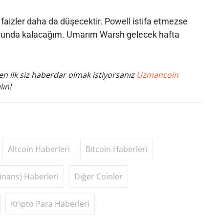
faizler daha da düşecektir. Powell istifa etmezse
unda kalacağım. Umarım Warsh gelecek hafta
n ilk siz haberdar olmak istiyorsanız
Uzmancoin
lın!
Altcoin Haberleri
Bitcoin Haberleri
inans) Haberleri
Diğer Coinler
Kripto Para Haberleri