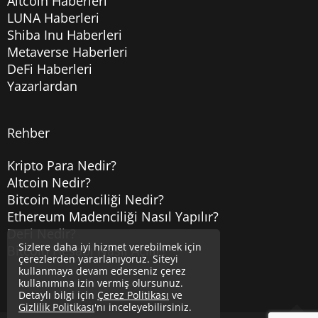
Altcoin Haberleri
LUNA Haberleri
Shiba Inu Haberleri
Metaverse Haberleri
DeFi Haberleri
Yazarlardan
Rehber
Kripto Para Nedir?
Altcoin Nedir?
Bitcoin Madenciliği Nedir?
Ethereum Madenciliği Nasıl Yapılır?
DeFi Nedir?
Sizlere daha iyi hizmet verebilmek için
Bitcoin Hesabı Nasıl Açılır?
çerezlerden yararlanıyoruz. Siteyi
kullanmaya devam ederseniz çerez
kullanımına izin vermiş olursunuz.
Detaylı bilgi için
Çerez Politikası
ve
Gizlilik Politikası
'nı inceleyebilirsiniz.