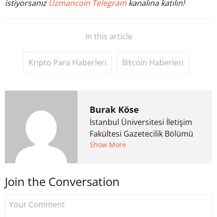
istiyorsanız
Uzmancoin Telegram
kanalına katılın!
In this article
Kripto Para Haberleri
Bitcoin Haberleri
Burak Köse
İstanbul Üniversitesi İletişim
Fakültesi Gazetecilik Bölümü
mezunu. 6 yıl ana akım
Show More
medyada görev aldıktan
sonra Uzmancoin.com'u
Join the Conversation
kurdu. 2017'nin Mayıs ayından
bu yana bilfiil kripto para
gazeteciliği yapıyor.