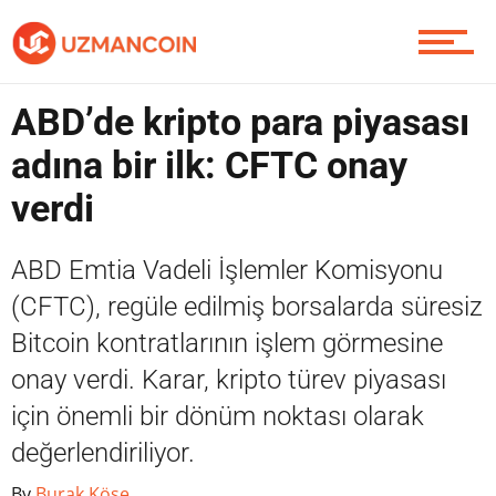
Yazarlardan
ABD’de kripto para piyasası
Piyasa
adına bir ilk: CFTC onay
verdi
Soru Sor
ABD Emtia Vadeli İşlemler Komisyonu
(CFTC), regüle edilmiş borsalarda süresiz
Bitcoin kontratlarının işlem görmesine
Contact / İletişim
onay verdi. Karar, kripto türev piyasası
için önemli bir dönüm noktası olarak
değerlendiriliyor.
By
Burak Köse