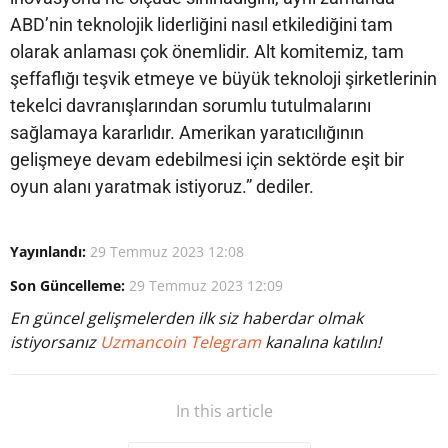
ABD’nin teknolojik liderliğini nasıl etkilediğini tam
olarak anlaması çok önemlidir. Alt komitemiz, tam
şeffaflığı teşvik etmeye ve büyük teknoloji şirketlerinin
tekelci davranışlarından sorumlu tutulmalarını
sağlamaya kararlıdır. Amerikan yaratıcılığının
gelişmeye devam edebilmesi için sektörde eşit bir
oyun alanı yaratmak istiyoruz.” dediler.
Yayınlandı:
29 Temmuz 2023 12:08
Son Güncelleme:
29 Temmuz 2023 12:09
En güncel gelişmelerden ilk siz haberdar olmak
istiyorsanız
Uzmancoin Telegram
kanalına katılın!
In this article