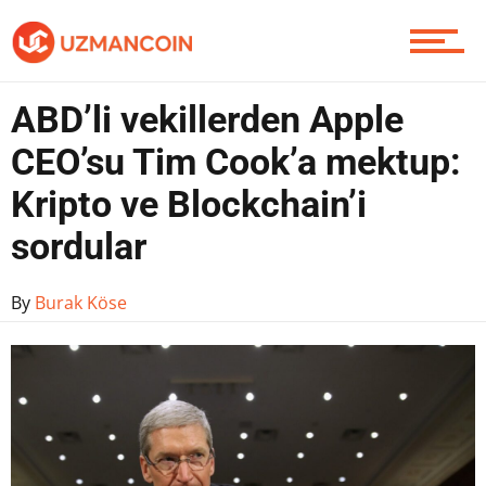
Yazarlardan
ABD’li vekillerden Apple
Piyasa
CEO’su Tim Cook’a mektup:
Kripto ve Blockchain’i
sordular
Soru Sor
By
Burak Köse
Contact / İletişim