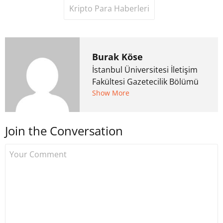
Kripto Para Haberleri
Burak Köse
İstanbul Üniversitesi İletişim
Fakültesi Gazetecilik Bölümü
mezunu. 6 yıl ana akım
Show More
medyada görev aldıktan
sonra Uzmancoin.com'u
Join the Conversation
kurdu. 2017'nin Mayıs ayından
bu yana bilfiil kripto para
gazeteciliği yapıyor.