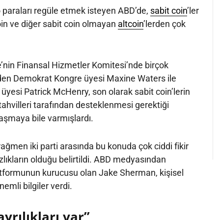
 paraları regüle etmek isteyen ABD’de,
sabit coin
’ler
oin ve diğer sabit coin olmayan
altcoin
’lerden çok
.
e’nin Finansal Hizmetler Komitesi’nde birçok
den Demokrat Kongre üyesi Maxine Waters ile
yesi Patrick McHenry, son olarak sabit coin’lerin
ahvilleri tarafından desteklenmesi gerektiği
aşmaya bile varmışlardı.
ğmen iki parti arasında bu konuda çok ciddi fikir
azlıkların olduğu belirtildi. ABD medyasından
formunun kurucusu olan Jake Sherman, kişisel
emli bilgiler verdi.
ayrılıkları var”