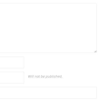
sunuculuğu ve spikerlik konularında da
tecrübe sahibidir.
Will not be published.