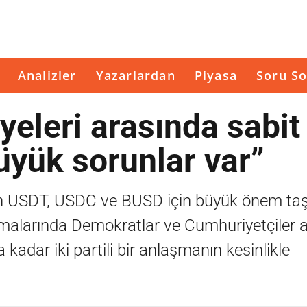
Analizler
Yazarlardan
Piyasa
Soru So
eleri arasında sabit
üyük sorunlar var”
olan USDT, USDC ve BUSD için büyük önem taş
ışmalarında Demokratlar ve Cumhuriyetçiler 
na kadar iki partili bir anlaşmanın kesinlikle