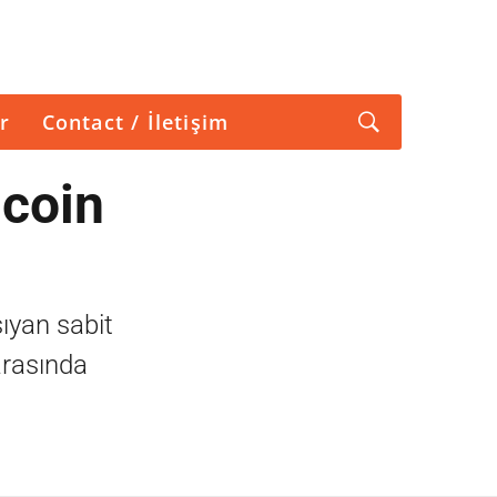
r
Contact / İletişim
 coin
ıyan sabit
arasında