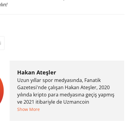
lın!
i
Hakan Ateşler
Uzun yıllar spor medyasında, Fanatik
Gazetesi'nde çalışan Hakan Ateşler, 2020
yılında kripto para medyasına geçiş yapmış
ve 2021 itibariyle de Uzmancoin
bünyesinde çalışmaya başlamıştır. Notre
Show More
Dame de Sion Fransız Lisesi ve Yıldız Teknik
Üniversitesi Mütercim Tercümanlık Bölümü
mezunu olan Hakan Ateşler, program