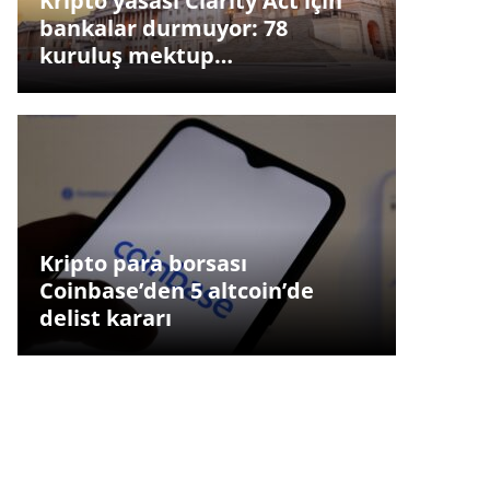
Kripto yasası Clarity Act için
bankalar durmuyor: 78
kuruluş mektup…
Kripto para borsası
Coinbase’den 5 altcoin’de
delist kararı