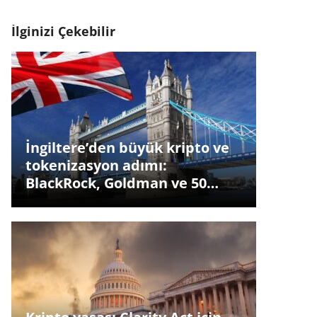
İlginizi Çekebilir
İngiltere’den büyük kripto ve
tokenizasyon adımı:
BlackRock, Goldman ve 50…