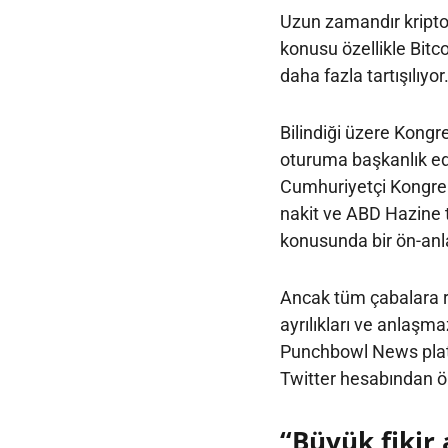
Uzun zamandır kripto
konusu özellikle Bitc
daha fazla tartışılıyor
Bilindiği üzere Kongr
oturuma başkanlık e
Cumhuriyetçi Kongre ü
nakit ve ABD Hazine t
konusunda bir ön-anl
Ancak tüm çabalara ra
ayrılıkları ve anlaşm
Punchbowl News plat
Twitter hesabından ön
“Büyük fikir 