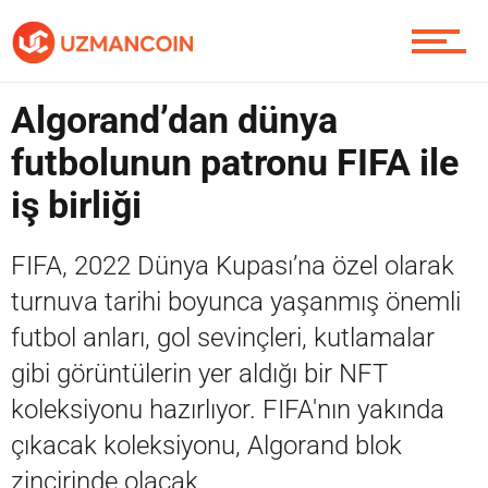
Yazarlardan
Algorand’dan dünya
Piyasa
futbolunun patronu FIFA ile
iş birliği
Soru Sor
FIFA, 2022 Dünya Kupası’na özel olarak
turnuva tarihi boyunca yaşanmış önemli
futbol anları, gol sevinçleri, kutlamalar
Contact / İletişim
gibi görüntülerin yer aldığı bir NFT
koleksiyonu hazırlıyor. FIFA'nın yakında
çıkacak koleksiyonu, Algorand blok
zincirinde olacak.