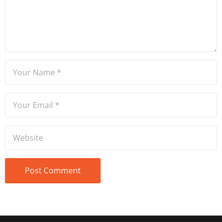
bazı şirketlere içerik
editörlüğü, sosyal medya
danışmanlığı, SEO, kurumsal
iletişim alanlarında hizmet
veriyor.