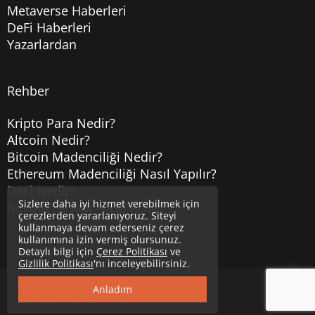
Metaverse Haberleri
DeFi Haberleri
Yazarlardan
Rehber
Kripto Para Nedir?
Altcoin Nedir?
Bitcoin Madenciliği Nedir?
Ethereum Madenciliği Nasıl Yapılır?
DeFi Nedir?
Sizlere daha iyi hizmet verebilmek için
Bitcoin Hesabı Nasıl Açılır?
çerezlerden yararlanıyoruz. Siteyi
kullanmaya devam ederseniz çerez
kullanımına izin vermiş olursunuz.
Detaylı bilgi için
Çerez Politikası
ve
Gizlilik Politikası
'nı inceleyebilirsiniz.
Copyright © 2020
Uzmancoin
Yukarı
Anladım
Güncel Bitcoin Haberleri