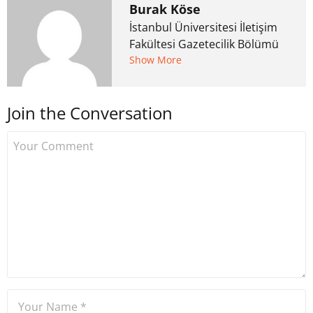
Burak Köse
İstanbul Üniversitesi İletişim
Fakültesi Gazetecilik Bölümü
mezunu. 6 yıl ana akım
Show More
medyada görev aldıktan
sonra Uzmancoin.com'u
Join the Conversation
kurdu. 2017'nin Mayıs ayından
bu yana bilfiil kripto para
gazeteciliği yapıyor.