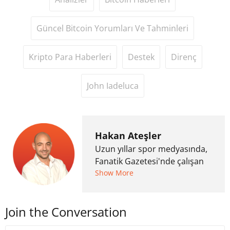
Güncel Bitcoin Yorumları Ve Tahminleri
Kripto Para Haberleri
Destek
Direnç
John Iadeluca
Hakan Ateşler
Uzun yıllar spor medyasında,
Fanatik Gazetesi'nde çalışan
Hakan Ateşler, 2020 yılında
Show More
kripto para medyasına geçiş
yapmış ve 2021 itibariyle de
Join the Conversation
Uzmancoin bünyesinde
çalışmaya başlamıştır. Notre