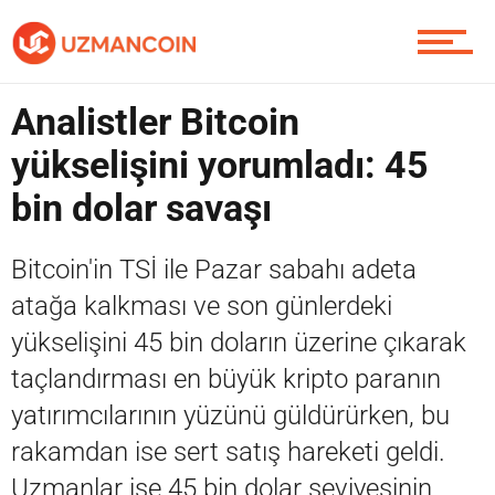
Piyasa
Analistler Bitcoin
yükselişini yorumladı: 45
Soru Sor
bin dolar savaşı
Bitcoin'in TSİ ile Pazar sabahı adeta
Contact / İletişim
atağa kalkması ve son günlerdeki
yükselişini 45 bin doların üzerine çıkarak
taçlandırması en büyük kripto paranın
yatırımcılarının yüzünü güldürürken, bu
rakamdan ise sert satış hareketi geldi.
Uzmanlar ise 45 bin dolar seviyesinin