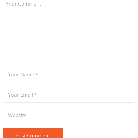
Dame de Sion Fransız Lisesi
ve Yıldız Teknik Üniversitesi
Mütercim Tercümanlık
Bölümü mezunu olan Hakan
Ateşler, program sunuculuğu
ve spikerlik konularında da
tecrübe sahibidir.