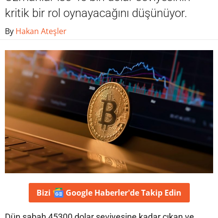
kritik bir rol oynayacağını düşünüyor.
By
Hakan Ateşler
Bizi
Google Haberler'de
Takip Edin
Dün sabah 45300 dolar seviyesine kadar çıkan ve