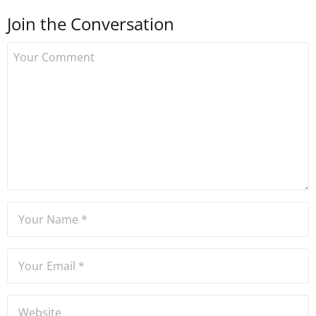
yapmış ve 2021 itibariyle de
Join the Conversation
Uzmancoin bünyesinde
çalışmaya başlamıştır. Notre
Dame de Sion Fransız Lisesi
ve Yıldız Teknik Üniversitesi
Mütercim Tercümanlık
Bölümü mezunu olan Hakan
Ateşler, program sunuculuğu
ve spikerlik konularında da
tecrübe sahibidir.