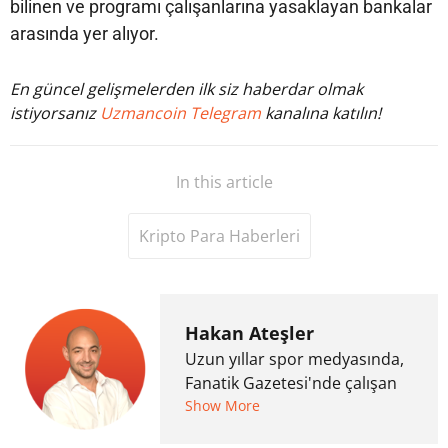
bilinen ve programı çalışanlarına yasaklayan bankalar
arasında yer alıyor.
En güncel gelişmelerden ilk siz haberdar olmak
istiyorsanız
Uzmancoin Telegram
kanalına katılın!
In this article
Kripto Para Haberleri
Hakan Ateşler
Uzun yıllar spor medyasında,
Fanatik Gazetesi'nde çalışan
Hakan Ateşler, 2020 yılında
Show More
kripto para medyasına geçiş