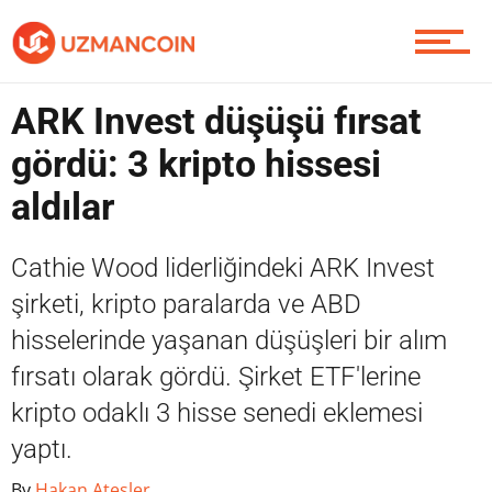
Yazarlardan
ARK Invest düşüşü fırsat
Piyasa
gördü: 3 kripto hissesi
aldılar
Soru Sor
Cathie Wood liderliğindeki ARK Invest
şirketi, kripto paralarda ve ABD
hisselerinde yaşanan düşüşleri bir alım
Contact / İletişim
fırsatı olarak gördü. Şirket ETF'lerine
kripto odaklı 3 hisse senedi eklemesi
yaptı.
By
Hakan Ateşler