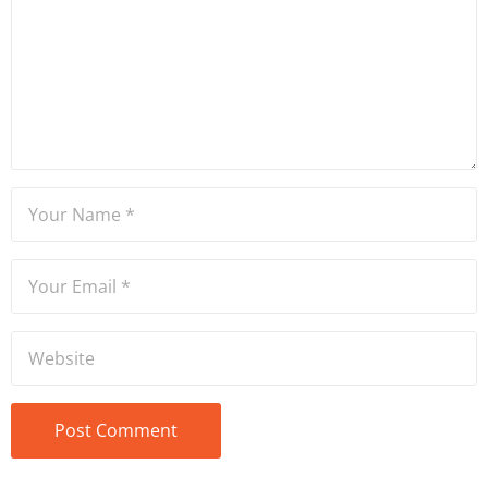
Mütercim Tercümanlık
Bölümü mezunu olan Hakan
Ateşler, program sunuculuğu
ve spikerlik konularında da
tecrübe sahibidir.