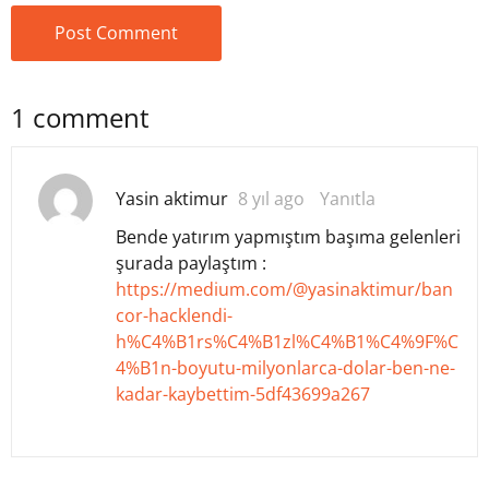
1 comment
Yasin aktimur
8 yıl ago
Yanıtla
Bende yatırım yapmıştım başıma gelenleri
şurada paylaştım :
https://medium.com/@yasinaktimur/ban
cor-hacklendi-
h%C4%B1rs%C4%B1zl%C4%B1%C4%9F%C
4%B1n-boyutu-milyonlarca-dolar-ben-ne-
kadar-kaybettim-5df43699a267