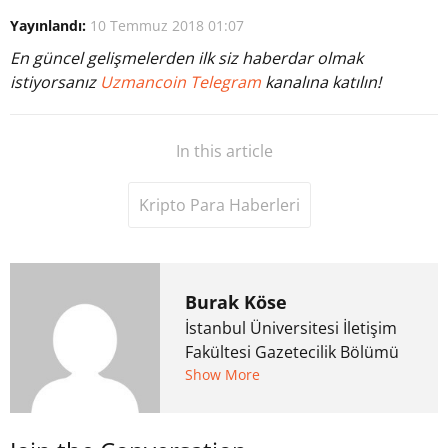
Yayınlandı:
10 Temmuz 2018 01:07
En güncel gelişmelerden ilk siz haberdar olmak
istiyorsanız
Uzmancoin Telegram
kanalına katılın!
In this article
Kripto Para Haberleri
Burak Köse
İstanbul Üniversitesi İletişim
Fakültesi Gazetecilik Bölümü
mezunu. 6 yıl ana akım
Show More
medyada görev aldıktan
sonra Uzmancoin.com'u