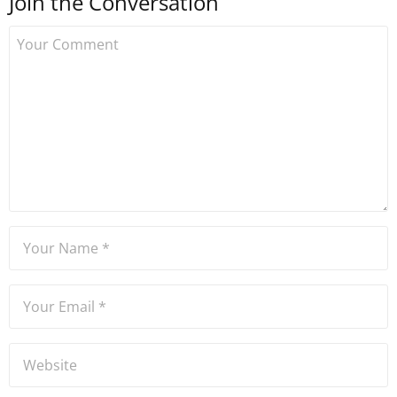
Join the Conversation
kurdu. 2017'nin Mayıs ayından
bu yana bilfiil kripto para
gazeteciliği yapıyor.