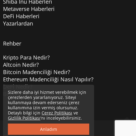
Shiba Inu Haberleri
Metaverse Haberleri
DeFi Haberleri
Yazarlardan
Rehber
Kripto Para Nedir?
Altcoin Nedir?
Bitcoin Madenciliği Nedir?
Ethereum Madenciliği Nasıl Yapılır?
DeFi Nedir?
Sizlere daha iyi hizmet verebilmek için
Bitcoin Hesabı Nasıl Açılır?
çerezlerden yararlanıyoruz. Siteyi
kullanmaya devam ederseniz çerez
kullanımına izin vermiş olursunuz.
Detaylı bilgi için
Çerez Politikası
ve
Gizlilik Politikası
'nı inceleyebilirsiniz.
Copyright © 2020
Uzmancoin
Yukarı
Anladım
Güncel Bitcoin Haberleri