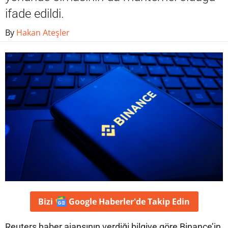
ifade edildi.
By
Hakan Ateşler
Bizi
Google Haberler'de
Takip Edin
Reuters haber ajansının verdiği bilgiye göre Binance’in