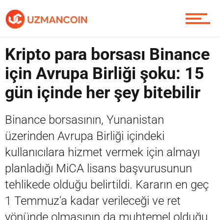
Piyasa
Kripto para borsası Binance
için Avrupa Birliği şoku: 15
Soru Sor
gün içinde her şey bitebilir
Binance borsasının, Yunanistan
Contact / İletişim
üzerinden Avrupa Birliği içindeki
kullanıcılara hizmet vermek için almayı
planladığı MiCA lisans başvurusunun
tehlikede olduğu belirtildi. Kararın en geç
1 Temmuz'a kadar verileceği ve ret
yönünde olmasının da muhtemel olduğu