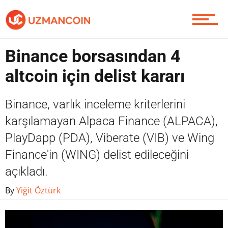
Yazarlardan
Binance borsasından 4
altcoin için delist kararı
Piyasa
Binance, varlık inceleme kriterlerini
karşılamayan Alpaca Finance (ALPACA),
Soru Sor
PlayDapp (PDA), Viberate (VIB) ve Wing
Finance'in (WING) delist edileceğini
açıkladı.
Contact / İletişim
By
Yiğit Öztürk