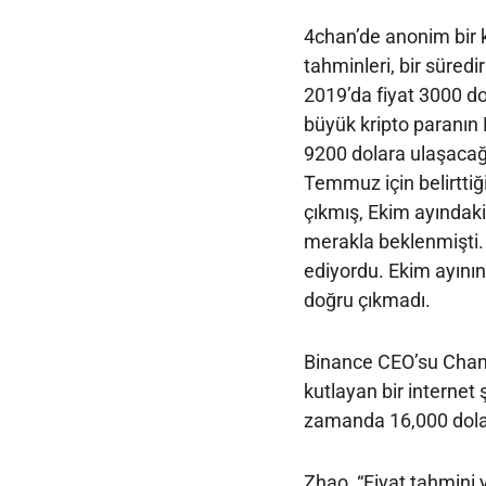
4chan’de anonim bir k
tahminleri, bir süred
2019’da fiyat 3000 dol
büyük kripto paranın
9200 dolara ulaşacağ
Temmuz için belirttiği
çıkmış, Ekim ayındak
merakla beklenmişti. A
ediyordu. Ekim ayını
doğru çıkmadı.
Binance CEO’su Chan
kutlayan bir internet 
zamanda 16,000 dolar
Zhao, “Fiyat tahmini