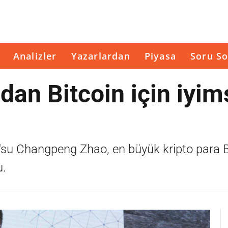
Analizler
Yazarlardan
Piyasa
Soru So
an Bitcoin için iyim
'su Changpeng Zhao, en büyük kripto para Bi
u.