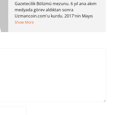
Gazetecilik Bölümü mezunu. 6 yıl ana akım
medyada görev aldıktan sonra
Uzmancoin.com'u kurdu. 2017'nin Mayıs
ayından bu yana bilfiil kripto para
Show More
gazeteciliği yapıyor.