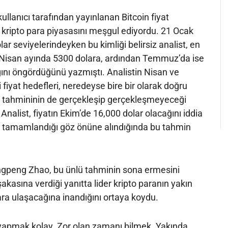
ullanıcı tarafından yayınlanan Bitcoin fiyat
ir kripto para piyasasını meşgul ediyordu. 21 Ocak
ar seviyelerindeyken bu kimliği belirsiz analist, en
 Nisan ayında 5300 dolara, ardından Temmuz’da ise
ını öngördüğünü yazmıştı. Analistin Nisan ve
 fiyat hedefleri, neredeyse bire bir olarak doğru
i tahmininin de gerçekleşip gerçekleşmeyeceği
nalist, fiyatın Ekim’de 16,000 dolar olacağını iddia
n tamamlandığı göz önüne alındığında bu tahmin
gpeng Zhao, bu ünlü tahminin sona ermesini
şakasına verdiği yanıtta lider kripto paranın yakın
a ulaşacağına inandığını ortaya koydu.
 yapmak kolay. Zor olan zamanı bilmek. Yakında