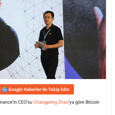
i
Google Haberler'de
Takip Edin
Binance’in CEO’su
Changpeng Zhao
‘ya göre Bitcoin
.