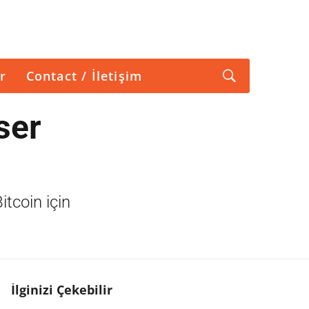
r
Contact / İletişim
ser
tcoin için
İlginizi Çekebilir