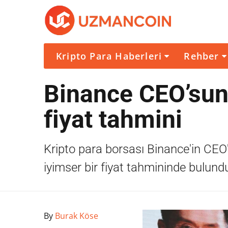
Kripto Para Haberleri
Rehber
Binance CEO’sund
fiyat tahmini
Kripto para borsası Binance'in CEO
iyimser bir fiyat tahmininde bulund
By
Burak Köse