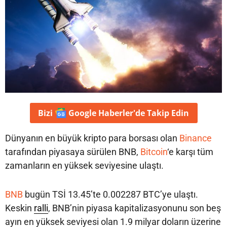
Bizi
Google Haberler'de
Takip Edin
Dünyanın en büyük kripto para borsası olan
Binance
tarafından piyasaya sürülen BNB,
Bitcoin
‘e karşı tüm
zamanların en yüksek seviyesine ulaştı.
BNB
bugün TSİ 13.45’te 0.002287 BTC’ye ulaştı.
Keskin
ralli
, BNB’nin piyasa kapitalizasyonunu son beş
ayın en yüksek seviyesi olan 1.9 milyar doların üzerine