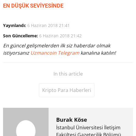
EN DÜŞÜK SEVİYESİNDE
Yayınlandı:
6 Haziran 2018 21:41
Son Güncelleme:
6 Haziran 2018 21:42
En güncel gelişmelerden ilk siz haberdar olmak
istiyorsanız
Uzmancoin Telegram
kanalına katılın!
In this article
Kripto Para Haberleri
Burak Köse
İstanbul Üniversitesi İletişim
Fakültesi Gazetecilik Bölümü