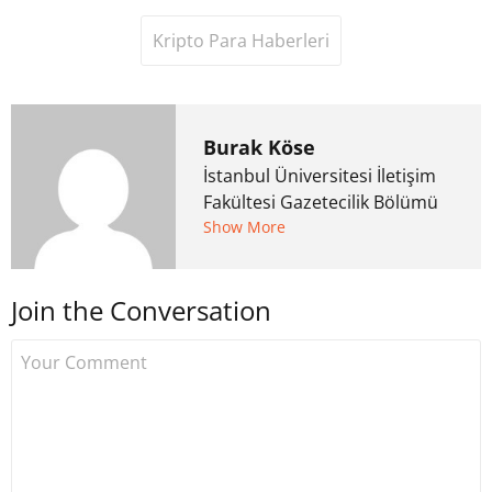
Kripto Para Haberleri
Burak Köse
İstanbul Üniversitesi İletişim
Fakültesi Gazetecilik Bölümü
mezunu. 6 yıl ana akım
Show More
medyada görev aldıktan
sonra Uzmancoin.com'u
Join the Conversation
kurdu. 2017'nin Mayıs ayından
bu yana bilfiil kripto para
gazeteciliği yapıyor.