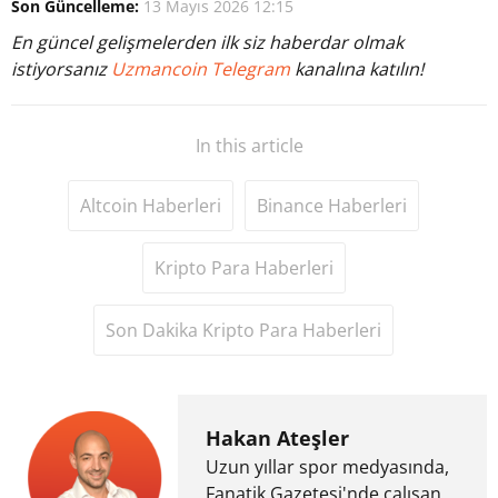
Son Güncelleme:
13 Mayıs 2026 12:15
En güncel gelişmelerden ilk siz haberdar olmak
istiyorsanız
Uzmancoin Telegram
kanalına katılın!
In this article
Altcoin Haberleri
Binance Haberleri
Kripto Para Haberleri
Son Dakika Kripto Para Haberleri
Hakan Ateşler
Uzun yıllar spor medyasında,
Fanatik Gazetesi'nde çalışan