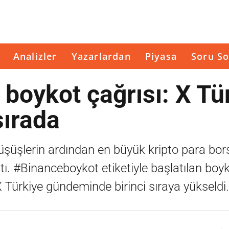
Analizler
Yazarlardan
Piyasa
Soru So
 boykot çağrısı: X Tü
sırada
şüşlerin ardından en büyük kripto para bor
ttı. #Binanceboykot etiketiyle başlatılan boyk
 Türkiye gündeminde birinci sıraya yükseldi.