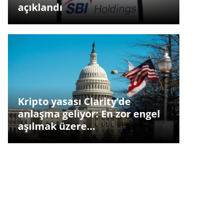
açıklandı
Kripto yasası Clarity’de
anlaşma geliyor: En zor engel
aşılmak üzere…