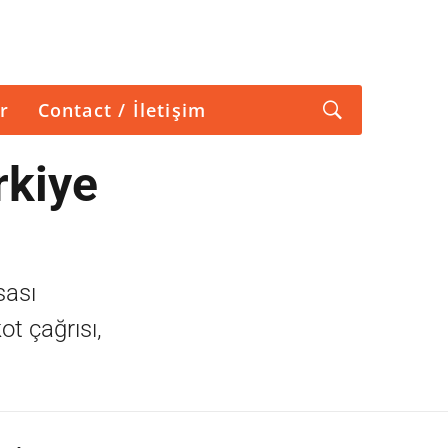
r
Contact / İletişim
rkiye
sası
ot çağrısı,