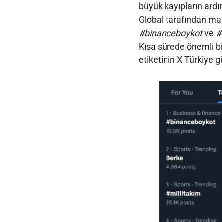
büyük kayıpların ardı
Global tarafından mağd
#binanceboykot
ve
#
Kısa sürede önemli bi
etiketinin X Türkiye 