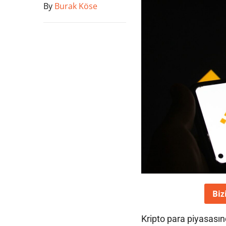
By
Burak Köse
Biz
Kripto para piyasasın