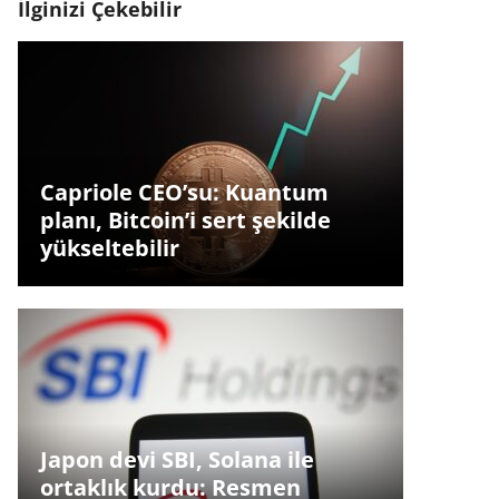
İlginizi Çekebilir
Capriole CEO’su: Kuantum
planı, Bitcoin’i sert şekilde
yükseltebilir
Japon devi SBI, Solana ile
ortaklık kurdu: Resmen