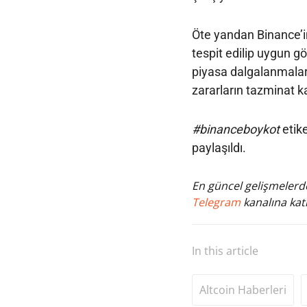
Öte yandan Binance’in
tespit edilip uygun g
piyasa dalgalanmala
zararların tazminat k
#binanceboykot
etike
paylaşıldı.
En güncel gelişmelerde
Telegram
kanalına katı
In this article
Altcoin Haberleri