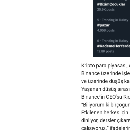
Kripto para piyasası,
Binance üzerinde işl
ve üzerinde düşüş kayd
Yaşanan düşüş sırasın
Binance’in CEO’su Ric
“Biliyorum ki birçoğu
Etkilenen herkes için 
dinliyor, dersler çıka
çalışıyoruz.” ifadeleri