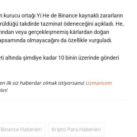
 kurucu ortağı Yi He de Binance kaynaklı zararların
örüldüğü takdirde tazminat ödeneceğini açıkladı. He,
rından veya gerçekleşmemiş kârlardan doğan
apsamında olmayacağını da özellikle vurguladı.
ti altında şimdiye kadar 10 binin üzerinde gönderi
n ilk siz haberdar olmak istiyorsanız
Uzmancoin
lın!
Binance Haberleri
Kripto Para Haberleri