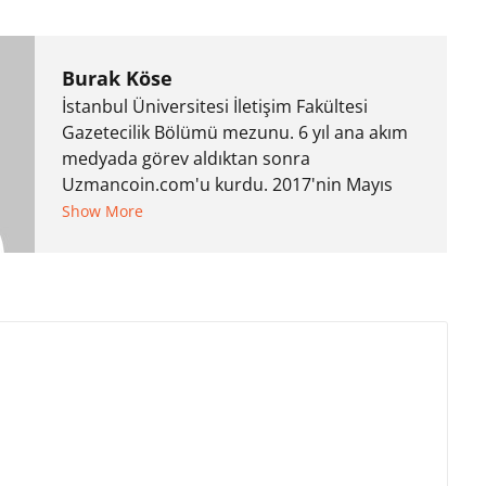
Burak Köse
İstanbul Üniversitesi İletişim Fakültesi
Gazetecilik Bölümü mezunu. 6 yıl ana akım
medyada görev aldıktan sonra
Uzmancoin.com'u kurdu. 2017'nin Mayıs
ayından bu yana bilfiil kripto para
Show More
gazeteciliği yapıyor.