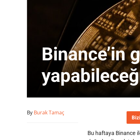
Binance’in 
yapabileceğ
By
Burak Tamaç
Biz
Bu haftaya Binance i