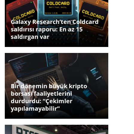
Galaxy Research’ten Coldcard
saldırısı raporu: En az 15
saldırgan var
Bir dönemin büyük kripto
borsası faaliyetlerini
durdurdu: “Çekimler
yapılamayabilir”