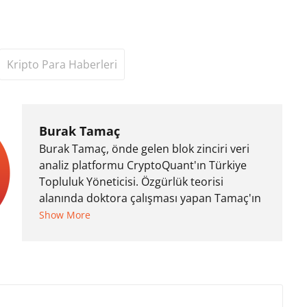
Kripto Para Haberleri
Burak Tamaç
Burak Tamaç, önde gelen blok zinciri veri
analiz platformu CryptoQuant'ın Türkiye
Topluluk Yöneticisi. Özgürlük teorisi
alanında doktora çalışması yapan Tamaç'ın
araştırmaları, siyaset felsefesi, özgürlük
Show More
teorileri ve sosyal teori perspektifinden
blok zinciri üzerine yoğunlaşıyor.