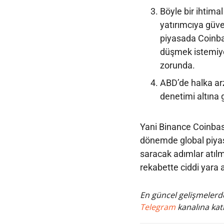
Böyle bir ihtima
yatırımcıya güv
piyasada Coinba
düşmek istemiyor
zorunda.
ABD’de halka arz
denetimi altına 
Yani Binance Coinbas
dönemde global piyasa
saracak adımlar atılm
rekabette ciddi yara al
En güncel gelişmelerde
Telegram
kanalına katı