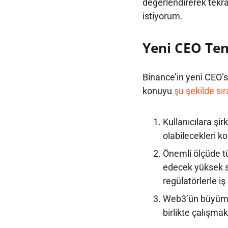
değerlendirerek tekr
istiyorum.
Yeni CEO Ten
Binance’in yeni CEO’
konuyu
şu şekilde sır
Kullanıcılara şi
olabilecekleri 
Önemli ölçüde t
edecek yüksek s
regülatörlerle iş
Web3’ün büyüme
birlikte çalışmak