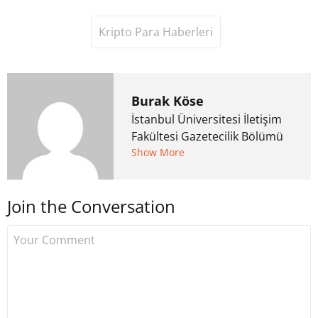
Kripto Para Haberleri
Burak Köse
İstanbul Üniversitesi İletişim
Fakültesi Gazetecilik Bölümü
mezunu. 6 yıl ana akım
Show More
medyada görev aldıktan
sonra Uzmancoin.com'u
Join the Conversation
kurdu. 2017'nin Mayıs ayından
bu yana bilfiil kripto para
gazeteciliği yapıyor.