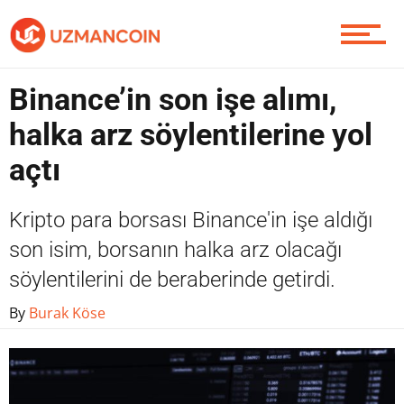
Yazarlardan
Binance’in son işe alımı,
Piyasa
halka arz söylentilerine yol
açtı
Soru Sor
Kripto para borsası Binance'in işe aldığı
son isim, borsanın halka arz olacağı
söylentilerini de beraberinde getirdi.
Contact / İletişim
By
Burak Köse