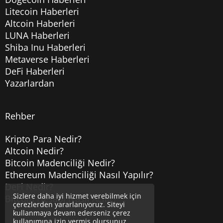
Litecoin Haberleri
Altcoin Haberleri
LUNA Haberleri
Shiba Inu Haberleri
Metaverse Haberleri
DeFi Haberleri
Yazarlardan
Rehber
Kripto Para Nedir?
Altcoin Nedir?
Bitcoin Madenciliği Nedir?
Ethereum Madenciliği Nasıl Yapılır?
DeFi Nedir?
Sizlere daha iyi hizmet verebilmek için
Bitcoin Hesabı Nasıl Açılır?
çerezlerden yararlanıyoruz. Siteyi
kullanmaya devam ederseniz çerez
kullanımına izin vermiş olursunuz.