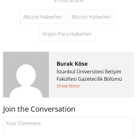
In this article
Altcoin Haberleri
Bitcoin Haberleri
Kripto Para Haberleri
Burak Köse
İstanbul Üniversitesi İletişim
Fakültesi Gazetecilik Bölümü
mezunu. 6 yıl ana akım
Show More
medyada görev aldıktan
sonra Uzmancoin.com'u
Join the Conversation
kurdu. 2017'nin Mayıs ayından
bu yana bilfiil kripto para
gazeteciliği yapıyor.