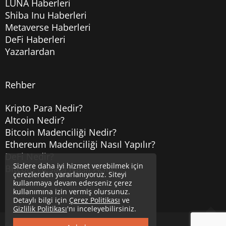
LUNA Haberleri
Shiba Inu Haberleri
Metaverse Haberleri
DeFi Haberleri
Yazarlardan
Rehber
Kripto Para Nedir?
Altcoin Nedir?
Bitcoin Madenciliği Nedir?
Ethereum Madenciliği Nasıl Yapılır?
DeFi Nedir?
Sizlere daha iyi hizmet verebilmek için
Bitcoin Hesabı Nasıl Açılır?
çerezlerden yararlanıyoruz. Siteyi
kullanmaya devam ederseniz çerez
kullanımına izin vermiş olursunuz.
Detaylı bilgi için
Çerez Politikası
ve
Gizlilik Politikası
'nı inceleyebilirsiniz.
Copyright © 2020
Uzmancoin
Yukarı