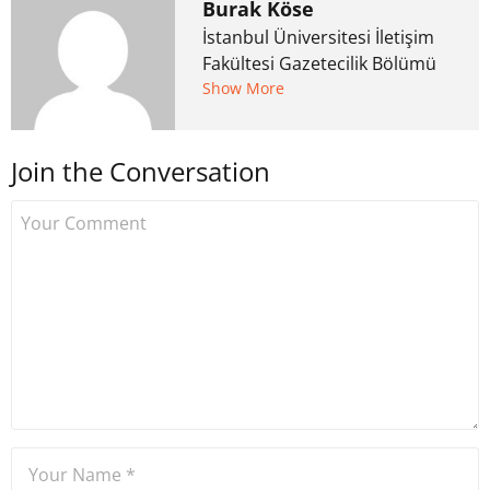
Burak Köse
İstanbul Üniversitesi İletişim
Fakültesi Gazetecilik Bölümü
mezunu. 6 yıl ana akım
Show More
medyada görev aldıktan
sonra Uzmancoin.com'u
Join the Conversation
kurdu. 2017'nin Mayıs ayından
bu yana bilfiil kripto para
gazeteciliği yapıyor.