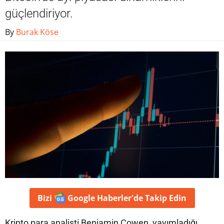
güçlendiriyor.
By
Burak Köse
Bizi
Google Haberler'de
Takip Edin
Kripto para analisti Benjamin Cowen, yayımladığı