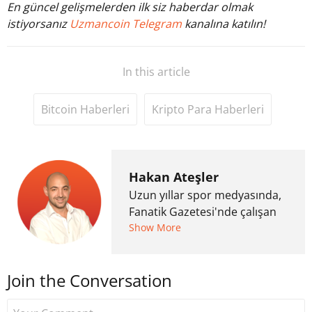
En güncel gelişmelerden ilk siz haberdar olmak
istiyorsanız
Uzmancoin Telegram
kanalına katılın!
In this article
Bitcoin Haberleri
Kripto Para Haberleri
Hakan Ateşler
Uzun yıllar spor medyasında,
Fanatik Gazetesi'nde çalışan
Hakan Ateşler, 2020 yılında
Show More
kripto para medyasına geçiş
yapmış ve 2021 itibariyle de
Join the Conversation
Uzmancoin bünyesinde
çalışmaya başlamıştır. Notre