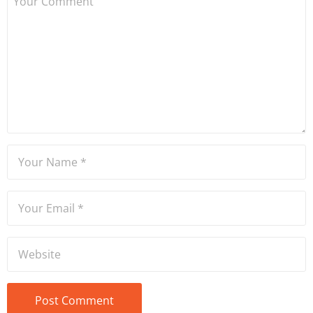
Dame de Sion Fransız Lisesi
ve Yıldız Teknik Üniversitesi
Mütercim Tercümanlık
Bölümü mezunu olan Hakan
Ateşler, program sunuculuğu
ve spikerlik konularında da
tecrübe sahibidir.