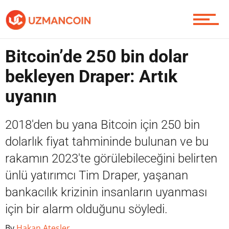
Yazarlardan
Bitcoin’de 250 bin dolar
Piyasa
bekleyen Draper: Artık
uyanın
Soru Sor
2018'den bu yana Bitcoin için 250 bin
dolarlık fiyat tahmininde bulunan ve bu
rakamın 2023'te görülebileceğini belirten
Contact / İletişim
ünlü yatırımcı Tim Draper, yaşanan
bankacılık krizinin insanların uyanması
için bir alarm olduğunu söyledi.
By
Hakan Ateşler