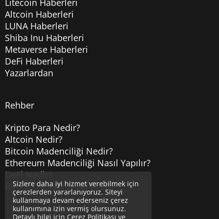
Litecoin Haberleri
Altcoin Haberleri
LUNA Haberleri
Shiba Inu Haberleri
Metaverse Haberleri
DeFi Haberleri
Yazarlardan
Rehber
Kripto Para Nedir?
Altcoin Nedir?
Bitcoin Madenciliği Nedir?
Ethereum Madenciliği Nasıl Yapılır?
DeFi Nedir?
Sizlere daha iyi hizmet verebilmek için
Bitcoin Hesabı Nasıl Açılır?
çerezlerden yararlanıyoruz. Siteyi
kullanmaya devam ederseniz çerez
kullanımına izin vermiş olursunuz.
Detaylı bilgi için
Çerez Politikası
ve