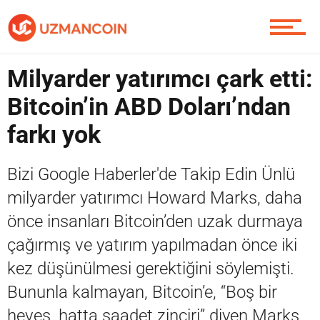
Piyasa
Milyarder yatırımcı çark etti:
Bitcoin’in ABD Doları’ndan
Soru Sor
farkı yok
Bizi Google Haberler'de Takip Edin Ünlü
milyarder yatırımcı Howard Marks, daha
Contact / İletişim
önce insanları Bitcoin’den uzak durmaya
çağırmış ve yatırım yapılmadan önce iki
kez düşünülmesi gerektiğini söylemişti.
Bununla kalmayan, Bitcoin’e, “Boş bir
heves, hatta saadet zinciri” diyen Marks,