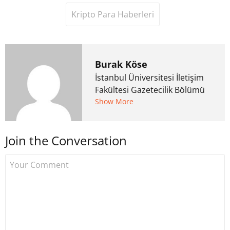
Kripto Para Haberleri
Burak Köse
İstanbul Üniversitesi İletişim
Fakültesi Gazetecilik Bölümü
mezunu. 6 yıl ana akım
Show More
medyada görev aldıktan
sonra Uzmancoin.com'u
Join the Conversation
kurdu. 2017'nin Mayıs ayından
bu yana bilfiil kripto para
gazeteciliği yapıyor.