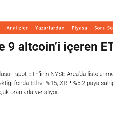
Analizler
Yazarlardan
Piyasa
Soru So
 9 altcoin’i içeren E
oluşan spot ETF'inin NYSE Arca'da listelenm
ı çektiği fonda Ether %15, XRP %5.2 paya sahi
çük oranlarla yer alıyor.