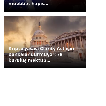
müebbet hapis…
Kripto yasası Clarity Act için
bankalar durmuyor: 78
kuruluş mektup…