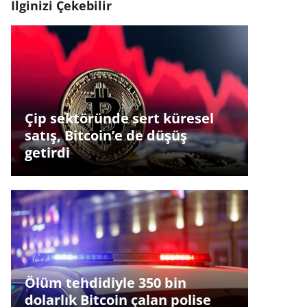
İlginizi Çekebilir
Çip sektöründe sert küresel
satış, Bitcoin’e de düşüş
getirdi
Ölüm tehdidiyle 350 bin
dolarlık Bitcoin çalan polise