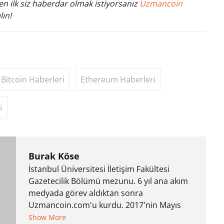
n ilk siz haberdar olmak istiyorsanız
Uzmancoin
lın!
Bitcoin Haberleri
Ethereum Haberleri
i
Burak Köse
İstanbul Üniversitesi İletişim Fakültesi
Gazetecilik Bölümü mezunu. 6 yıl ana akım
medyada görev aldıktan sonra
Uzmancoin.com'u kurdu. 2017'nin Mayıs
ayından bu yana bilfiil kripto para
Show More