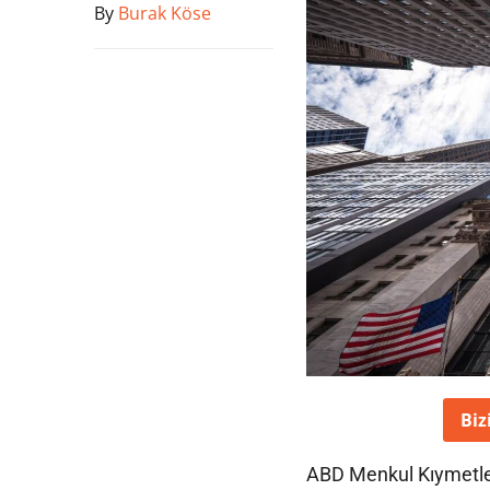
By
Burak Köse
Biz
ABD Menkul Kıymetler