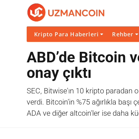
Kripto Para Haberleri
Rehber
ABD’de Bitcoin ve
onay çıktı
SEC, Bitwise'ın 10 kripto paradan 
verdi. Bitcoin’in %75 ağırlıkla baş
ADA ve diğer altcoin'ler ise daha kü