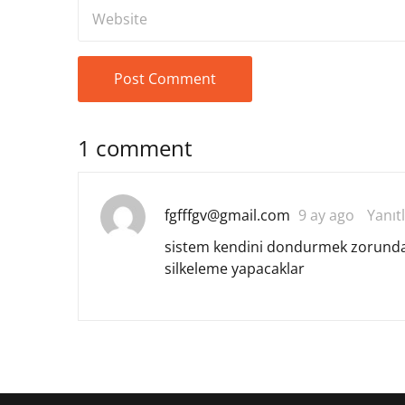
1 comment
fgfffgv@gmail.com
9 ay ago
Yanıt
sistem kendini dondurmek zorundadi
silkeleme yapacaklar