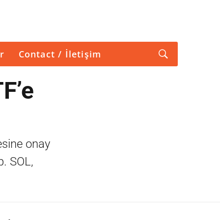
r
Contact / İletişim
TF’e
esine onay
p. SOL,