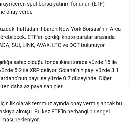
parayı içeren spot borsa yatırım fonunun (ETF)
ne onay verdi.
zdeki haftadan itibaren New York Borsası’nın Arca
rebilecek. ETF’in içerdiği kripto paralar arasında
ADA, SUI, LINK, AVAX, LTC ve DOT bulunuyor.
ırlığa sahip olduğu fonda ikinci sırada yüzde 15 ile
yüzde 5.2 ile XRP geliyor. Solana’nın payı yüzde 3.1
Cardano’nun payı ise yüzde 0.7 düzeyinde. Diğer
5’ten daha az paya sahipler.
için ilk olarak temmuz ayında onay vermiş ancak bu
e askıya almıştı. Bu kez ETF’in herhangi bir engel
lması bekleniyor.