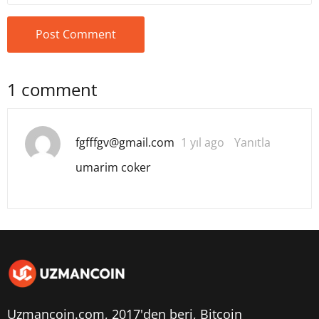
1 comment
fgfffgv@gmail.com
1 yıl ago
Yanıtla
umarim coker
Uzmancoin.com, 2017'den beri,
Bitcoin