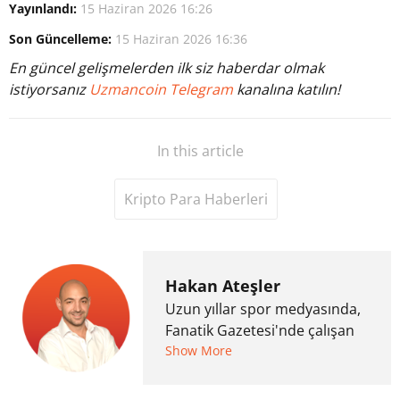
Yayınlandı:
15 Haziran 2026 16:26
Son Güncelleme:
15 Haziran 2026 16:36
En güncel gelişmelerden ilk siz haberdar olmak
istiyorsanız
Uzmancoin Telegram
kanalına katılın!
In this article
Kripto Para Haberleri
Hakan Ateşler
Uzun yıllar spor medyasında,
Fanatik Gazetesi'nde çalışan
Hakan Ateşler, 2020 yılında
Show More
kripto para medyasına geçiş
yapmış ve 2021 itibariyle de