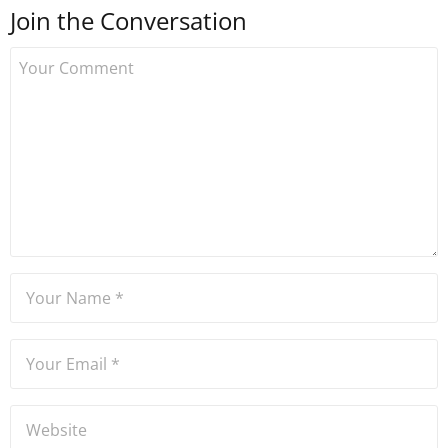
Join the Conversation
Uzmancoin bünyesinde
çalışmaya başlamıştır. Notre
Dame de Sion Fransız Lisesi
ve Yıldız Teknik Üniversitesi
Mütercim Tercümanlık
Bölümü mezunu olan Hakan
Ateşler, program sunuculuğu
ve spikerlik konularında da
tecrübe sahibidir.