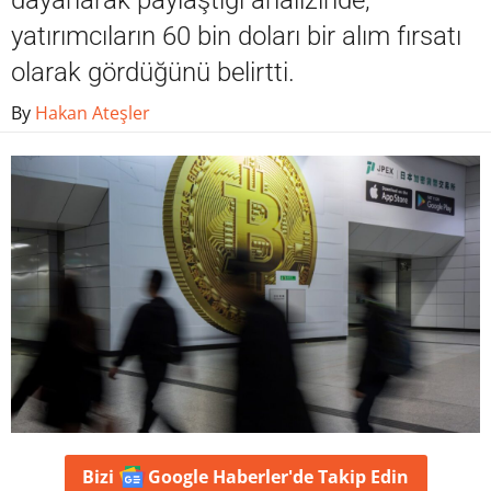
dayanarak paylaştığı analizinde,
yatırımcıların 60 bin doları bir alım fırsatı
olarak gördüğünü belirtti.
By
Hakan Ateşler
Bizi
Google Haberler'de
Takip Edin