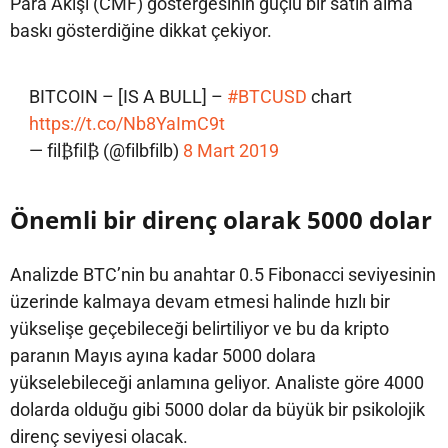
Para Akışı (CMF) göstergesinin güçlü bir satın alma
baskı gösterdiğine dikkat çekiyor.
BITCOIN – [IS A BULL] –
#BTCUSD
chart
https://t.co/Nb8YaImC9t
— fil₿fil₿ (@filbfilb)
8 Mart 2019
Önemli bir direnç olarak 5000 dolar
Analizde BTC’nin bu anahtar 0.5 Fibonacci seviyesinin
üzerinde kalmaya devam etmesi halinde hızlı bir
yükselişe geçebileceği belirtiliyor ve bu da kripto
paranın Mayıs ayına kadar 5000 dolara
yükselebileceği anlamına geliyor. Analiste göre 4000
dolarda olduğu gibi 5000 dolar da büyük bir psikolojik
direnç seviyesi olacak.