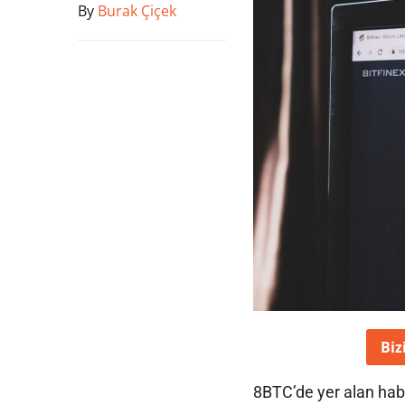
By
Burak Çiçek
Biz
8BTC’de yer alan hab