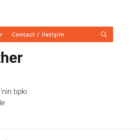
r
Contact / İletişim
ther
nin tıpkı
le