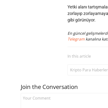
Yetki alanı tartışmal
zorlayıp zorlayamaya
gibi görünüyor.
En güncel gelişmelerde
Telegram
kanalına katı
In this article
Kripto Para Haberler
Join the Conversation