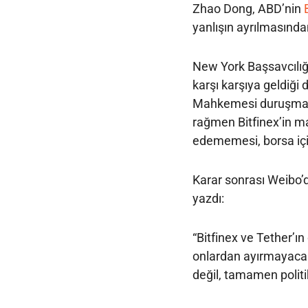
Zhao Dong, ABD’nin
yanlışın ayrılmasında
New York Başsavcılığı
karşı karşıya geldiğ
Mahkemesi duruşmayı 
rağmen Bitfinex’in 
edememesi, borsa için 
Karar sonrası Weibo’d
yazdı:
“Bitfinex ve Tether’ın
onlardan ayırmayacak
değil, tamamen politi