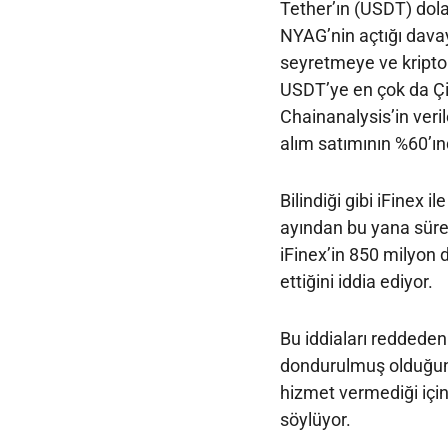
Tether’ın (USDT) dola
NYAG’nin açtığı dava
seyretmeye ve kripto 
USDT’ye en çok da Çin
Chainanalysis’in veril
alım satımının %60’ınd
Bilindiği gibi iFinex
ayından bu yana süre
iFinex’in 850 milyon d
ettiğini iddia ediyor.
Bu iddiaları reddeden 
dondurulmuş olduğunu
hizmet vermediği içi
söylüyor.