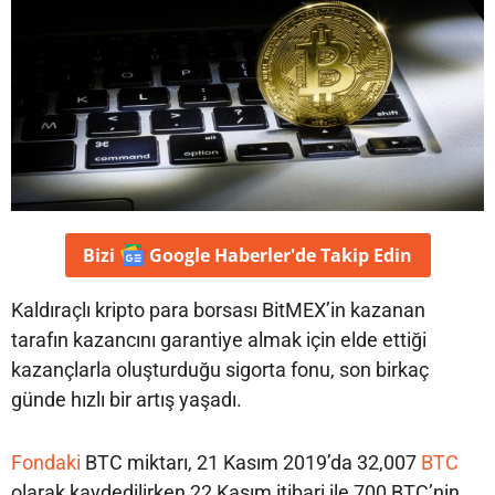
Bizi
Google Haberler'de
Takip Edin
Kaldıraçlı kripto para borsası BitMEX’in kazanan
tarafın kazancını garantiye almak için elde ettiği
kazançlarla oluşturduğu sigorta fonu, son birkaç
günde hızlı bir artış yaşadı.
Fondaki
BTC miktarı, 21 Kasım 2019’da 32,007
BTC
olarak kaydedilirken 22 Kasım itibari ile 700 BTC’nin