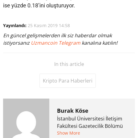
ise yüzde 0.18’ini oluşturuyor.
Yayınlandı:
25 Kasım 2019 14:58
En güncel gelişmelerden ilk siz haberdar olmak
istiyorsanız
Uzmancoin Telegram
kanalına katılın!
In this article
Kripto Para Haberleri
Burak Köse
İstanbul Üniversitesi İletişim
Fakültesi Gazetecilik Bölümü
mezunu. 6 yıl ana akım
Show More