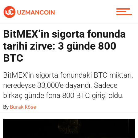
Yazarlardan
BitMEX’in sigorta fonunda
tarihi zirve: 3 günde 800
Piyasa
BTC
BitMEX'in sigorta fonundaki BTC miktarı,
Soru Sor
neredeyse 33,000'e dayandı. Sadece
birkaç günde fona 800 BTC girişi oldu.
Contact / İletişim
By
Burak Köse