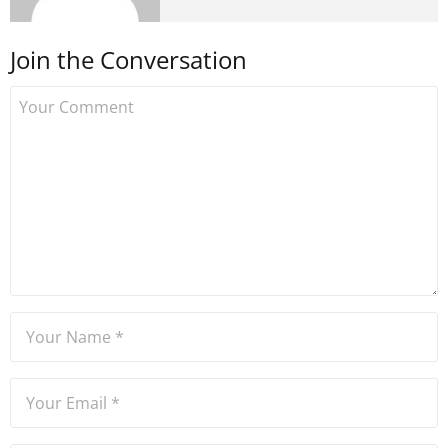
medyada görev aldıktan
sonra Uzmancoin.com'u
Join the Conversation
kurdu. 2017'nin Mayıs ayından
bu yana bilfiil kripto para
gazeteciliği yapıyor.