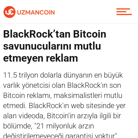
Piyasa
BlackRock’tan Bitcoin
savunucularını mutlu
Soru Sor
etmeyen reklam
11.5 trilyon dolarla dünyanın en büyük
Contact / İletişim
varlık yönetcisi olan BlackRock'ın son
Bitcoin reklamı, maksimalistleri mutlu
etmedi. BlackRock'ın web sitesinde yer
alan videoda, Bitcoin'in arzıyla ilgili bir
bölümde, "21 milyonluk arzın
değiştirilemeyeceği garantisi yoktur"