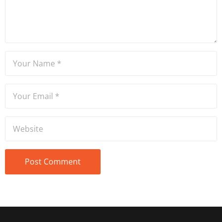
ve spikerlik konularında da
tecrübe sahibidir.