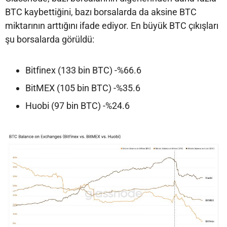
BTC kaybettiğini, bazı borsalarda da aksine BTC
miktarının arttığını ifade ediyor. En büyük BTC çıkışları
şu borsalarda görüldü:
Bitfinex (133 bin BTC) -%66.6
BitMEX (105 bin BTC) -%35.6
Huobi (97 bin BTC) -%24.6