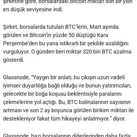
şirketine göre, borsalardaki Bitcoin miktarı son bir yılın
en düşük seviyesine indi.
Şirket, borsalarda tutulan BTC’lerin, Mart ayında
görülen ve Bitcoin’in yüzde 50 düştüğü Kara
Perşembe’den bu yana istikrarlı bir şekilde azaldığını
vurguluyor. O günden beri miktar 320 bin BTC azalma
gösterdi.
Glassnode, “Yaygın bir anlatı, bu çıkışın uzun vadeli
iyimser duyarlılığa bağlı olduğu ve bunun yatırımcıları,
gelecekte bir boğa koşusu beklentisiyle paralarını
çekmelerine yol açtığı. Bu, BTC balinalarının sayısının
artması ve son 2 ay boyunca görülen birikim miktarı ile
destekleniyor fakat tüm hikayeyi anlatmıyor.” diyor.
Glassnode, bazı borsalarının diğerlerinden daha fazla