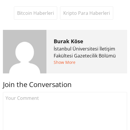
Bitcoin Haberleri
Kripto Para Haberleri
Burak Köse
İstanbul Üniversitesi İletişim
Fakültesi Gazetecilik Bölümü
mezunu. 6 yıl ana akım
Show More
medyada görev aldıktan
sonra Uzmancoin.com'u
Join the Conversation
kurdu. 2017'nin Mayıs ayından
bu yana bilfiil kripto para
gazeteciliği yapıyor.