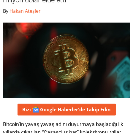
milyon dolar elde etti.
By
Hakan Ateşler
Bizi
Google Haberler'de
Takip Edin
Bitcoin’in yavaş yavaş adını duyurmaya başladığı ilk
yıllarda çıkarılan “Casascius bar” koleksiyonu, yıllar