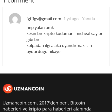
1 comment
fgfffgv@gmail.com
1 yıl ago
Yanıtla
hep yalan amk
kesin bir kripto kodamani micheal saylor
gibi biri
kolpadan ilgi alaka uyandirmak icin
uydurdugu hikaye
Uzmancoin.com, 2017'den beri,
Bitcoin
haberleri
ve kripto para haberleri alanında