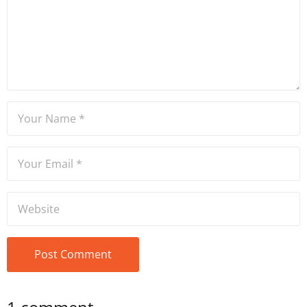
Bölümü mezunu olan Hakan
Ateşler, program sunuculuğu
ve spikerlik konularında da
tecrübe sahibidir.