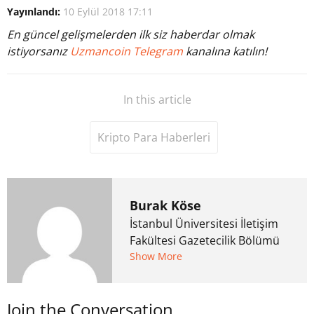
Yayınlandı:
10 Eylül 2018 17:11
En güncel gelişmelerden ilk siz haberdar olmak
istiyorsanız
Uzmancoin Telegram
kanalına katılın!
In this article
Kripto Para Haberleri
Burak Köse
İstanbul Üniversitesi İletişim
Fakültesi Gazetecilik Bölümü
mezunu. 6 yıl ana akım
Show More
medyada görev aldıktan
sonra Uzmancoin.com'u
Join the Conversation
kurdu. 2017'nin Mayıs ayından