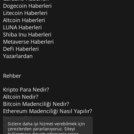
Dogecoin Haberleri
Litecoin Haberleri
Altcoin Haberleri
LUNA Haberleri
Shiba Inu Haberleri
Metaverse Haberleri
DeFi Haberleri
Yazarlardan
Rehber
Kripto Para Nedir?
Altcoin Nedir?
Bitcoin Madenciliği Nedir?
Ethereum Madenciliği Nasıl Yapılır?
DeFi Nedir?
Sizlere daha iyi hizmet verebilmek için
Bitcoin Hesabı Nasıl Açılır?
çerezlerden yararlanıyoruz. Siteyi
kullanmaya devam ederseniz çerez