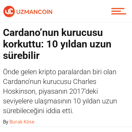
Piyasa
Cardano’nun kurucusu
korkuttu: 10 yıldan uzun
Soru Sor
sürebilir
Önde gelen kripto paralardan biri olan
Contact / İletişim
Cardano'nun kurucusu Charles
Hoskinson, piyasanın 2017'deki
seviyelere ulaşmasının 10 yıldan uzun
sürebileceğini iddia etti.
By
Burak Köse