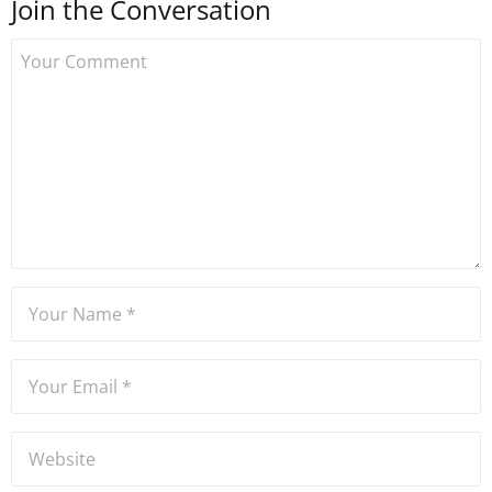
Join the Conversation
kurdu. 2017'nin Mayıs ayından
bu yana bilfiil kripto para
gazeteciliği yapıyor.