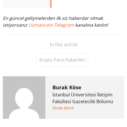
En güncel gelişmelerden ilk siz haberdar olmak
istiyorsanız
Uzmancoin Telegram
kanalına katılın!
In this article
Kripto Para Haberleri
Burak Köse
İstanbul Üniversitesi İletişim
Fakültesi Gazetecilik Bölümü
mezunu. 6 yıl ana akım
Show More
medyada görev aldıktan
sonra Uzmancoin.com'u