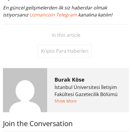
En güncel gelişmelerden ilk siz haberdar olmak
istiyorsanız
Uzmancoin Telegram
kanalına katılın!
In this article
Kripto Para Haberleri
Burak Köse
İstanbul Üniversitesi İletişim
Fakültesi Gazetecilik Bölümü
mezunu. 6 yıl ana akım
Show More
medyada görev aldıktan
sonra Uzmancoin.com'u
Join the Conversation
kurdu. 2017'nin Mayıs ayından
bu yana bilfiil kripto para