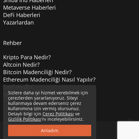
Metaverse Haberleri
DeFi Haberleri
Yazarlardan
Rehber
Kripto Para Nedir?
Altcoin Nedir?
Bitcoin Madenciliği Nedir?
Ethereum Madenciliği Nasıl Yapılır?
DeFi Nedir?
Sizlere daha iyi hizmet verebilmek için
Bitcoin Hesabı Nasıl Açılır?
çerezlerden yararlanıyoruz. Siteyi
kullanmaya devam ederseniz çerez
kullanımına izin vermiş olursunuz.
Detaylı bilgi için
Çerez Politikası
ve
Gizlilik Politikası
'nı inceleyebilirsiniz.
Copyright © 2020
Uzmancoin
Yukarı
Anladım
Güncel Bitcoin Haberleri