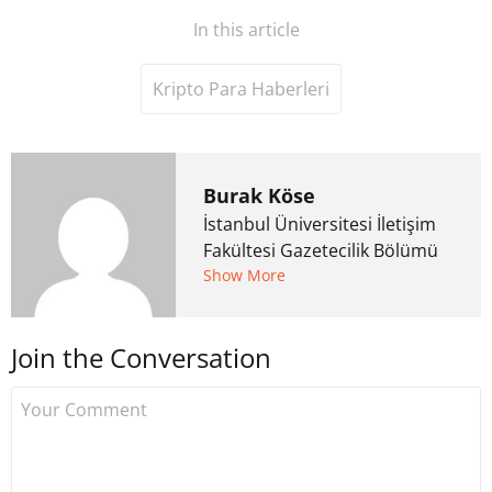
In this article
Kripto Para Haberleri
Burak Köse
İstanbul Üniversitesi İletişim
Fakültesi Gazetecilik Bölümü
mezunu. 6 yıl ana akım
Show More
medyada görev aldıktan
sonra Uzmancoin.com'u
Join the Conversation
kurdu. 2017'nin Mayıs ayından
bu yana bilfiil kripto para
gazeteciliği yapıyor.