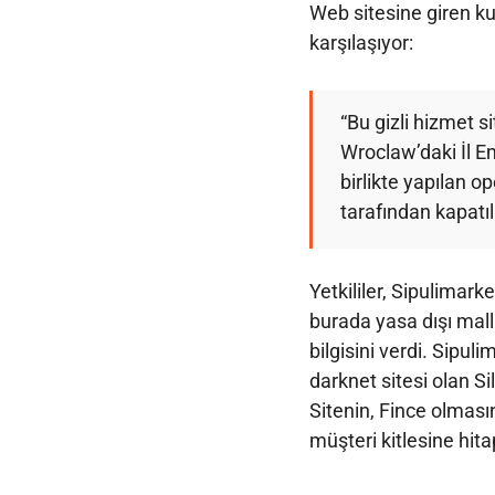
Web sitesine giren kul
karşılaşıyor:
“Bu gizli hizmet s
Wroclaw’daki İl E
birlikte yapılan 
tarafından kapatıl
Yetkililer, Sipulimark
burada yasa dışı mall
bilgisini verdi. Sipu
darknet sitesi olan Si
Sitenin, Fince olması
müşteri kitlesine hitap 