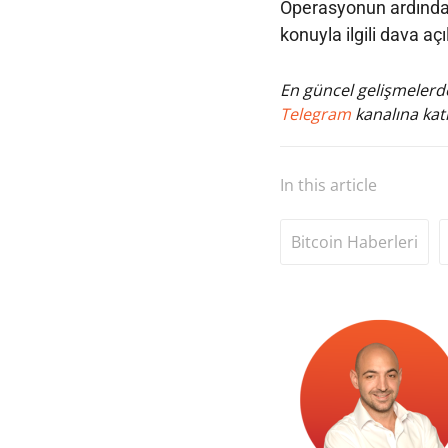
Operasyonun ardından
konuyla ilgili dava açı
En güncel gelişmelerde
Telegram
kanalına katı
In this article
Bitcoin Haberleri