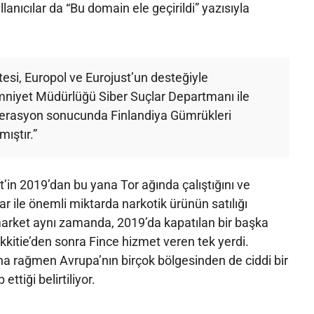
lanıcılar da “Bu domain ele geçirildi” yazısıyla
itesi, Europol ve Eurojust’un desteğiyle
mniyet Müdürlüğü Siber Suçlar Departmanı ile
operasyon sonucunda Finlandiya Gümrükleri
mıştır.”
et’in 2019’dan bu yana Tor ağında çalıştığını ve
ar ile önemli miktarda narkotik ürünün satılığı
limarket aynı zamanda, 2019’da kapatılan bir başka
lkkitie’den sonra Fince hizmet veren tek yerdi.
na rağmen Avrupa’nın birçok bölgesinden de ciddi bir
ettiği belirtiliyor.