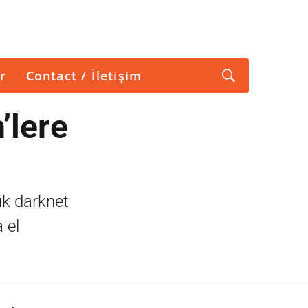
r
Contact / İletişim
’lere
ük darknet
 el