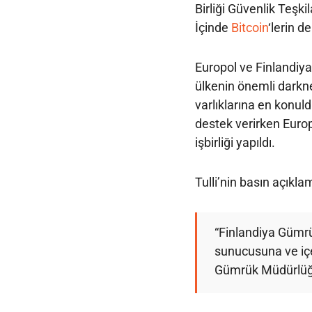
Birliği Güvenlik Teşkil
İçinde
Bitcoin
‘lerin d
Europol ve Finlandiy
ülkenin önemli darkne
varlıklarına en konul
destek verirken Europ
işbirliği yapıldı.
Tulli’nin basın açıkla
“Finlandiya Gümrü
sunucusuna ve iç
Gümrük Müdürlüğü d