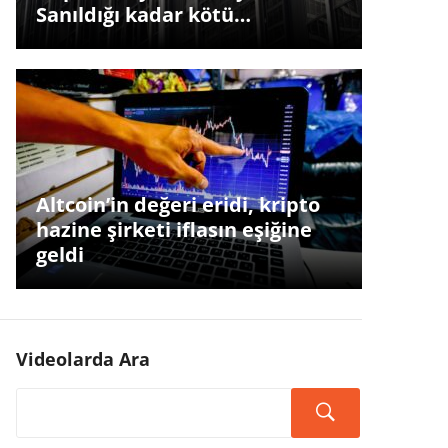
Sanıldığı kadar kötü…
Altcoin’in değeri eridi, kripto
hazine şirketi iflasın eşiğine
geldi
Videolarda Ara