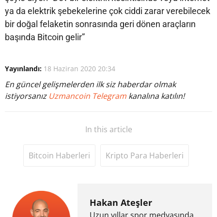
ya da elektrik şebekelerine çok ciddi zarar verebilecek
bir doğal felaketin sonrasında geri dönen araçların
başında Bitcoin gelir”
Yayınlandı:
18 Haziran 2020 20:34
En güncel gelişmelerden ilk siz haberdar olmak
istiyorsanız
Uzmancoin Telegram
kanalına katılın!
In this article
Bitcoin Haberleri
Kripto Para Haberleri
Hakan Ateşler
Uzun yıllar spor medyasında,