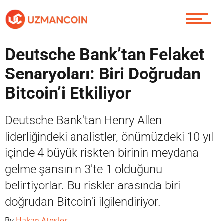
Piyasa
Deutsche Bank’tan Felaket
Senaryoları: Biri Doğrudan
Soru Sor
Bitcoin’i Etkiliyor
Deutsche Bank'tan Henry Allen
Contact / İletişim
liderliğindeki analistler, önümüzdeki 10 yıl
içinde 4 büyük riskten birinin meydana
gelme şansının 3'te 1 olduğunu
belirtiyorlar. Bu riskler arasında biri
doğrudan Bitcoin'i ilgilendiriyor.
By
Hakan Ateşler