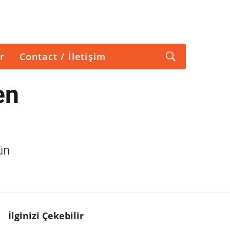
r
Contact / İletişim
en
ün
İlginizi Çekebilir