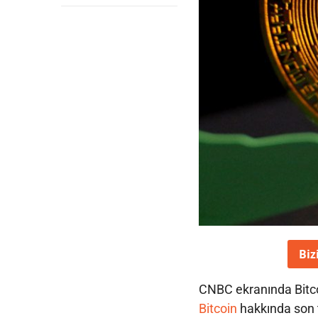
Biz
CNBC ekranında Bitco
Bitcoin
hakkında son t