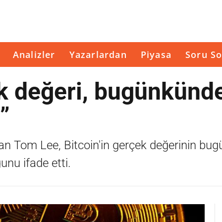
Analizler
Yazarlardan
Piyasa
Soru So
ek değeri, bugünkünd
”
n Tom Lee, Bitcoin'in gerçek değerinin bug
nu ifade etti.