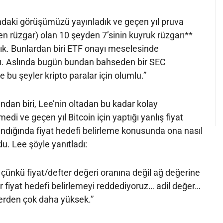
ndaki görüşümüzü yayınladık ve geçen yıl pruva
en rüzgar) olan 10 şeyden 7’sinin kuyruk rüzgarı**
ttık. Bunlardan biri ETF onayı meselesinde
ı. Aslında bugün bundan bahseden bir SEC
 bu şeyler kripto paralar için olumlu.”
dan biri, Lee’nin oltadan bu kadar kolay
edi ve geçen yıl Bitcoin için yaptığı yanlış fiyat
ndığında fiyat hedefi belirleme konusunda ona nasıl
u. Lee şöyle yanıtladı:
, çünkü fiyat/defter değeri oranına değil ağ değerine
r fiyat hedefi belirlemeyi reddediyoruz… adil değer…
erden çok daha yüksek.”