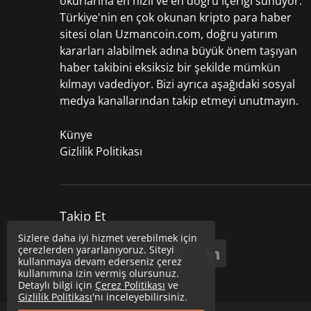
okurlarına en hızlı ve en doğru içeriği sunuyor.
Türkiye'nin en çok okunan kripto para haber
sitesi olan Uzmancoin.com, doğru yatırım
kararları alabilmek adına büyük önem taşıyan
haber takibini eksiksiz bir şekilde mümkün
kılmayı vadediyor. Bizi ayrıca aşağıdaki sosyal
medya kanallarından takip etmeyi unutmayın.
Künye
Gizlilik Politikası
Takip Et
Sizlere daha iyi hizmet verebilmek için
çerezlerden yararlanıyoruz. Siteyi
kullanmaya devam ederseniz çerez
kullanımına izin vermiş olursunuz.
Detaylı bilgi için
Çerez Politikası
ve
Gizlilik Politikası
'nı inceleyebilirsiniz.