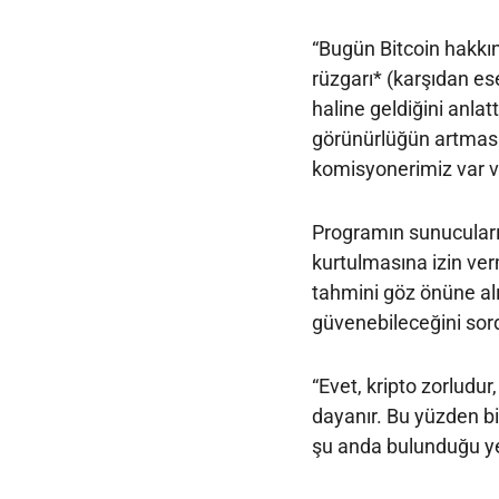
“Bugün Bitcoin hakkı
rüzgarı* (karşıdan es
haline geldiğini anla
görünürlüğün artmas
komisyonerimiz var ve
Programın sunucuların
kurtulmasına izin verm
tahmini göz önüne alı
güvenebileceğini sord
“Evet, kripto zorludur
dayanır. Bu yüzden bi
şu anda bulunduğu y