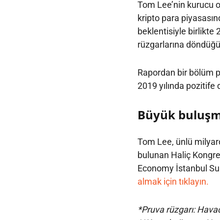
Tom Lee’nin kurucu or
kripto para piyasası
beklentisiyle birlikte
rüzgarlarına döndüğü
Rapordan bir bölüm p
2019 yılında pozitif
Büyük buluşm
Tom Lee, ünlü milyard
bulunan Haliç Kongr
Economy İstanbul Su
almak için tıklayın.
*Pruva rüzgarı: Havac