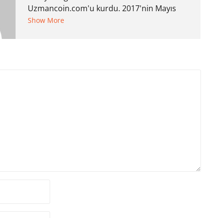
Uzmancoin.com'u kurdu. 2017'nin Mayıs
ayından bu yana bilfiil kripto para
Show More
gazeteciliği yapıyor.