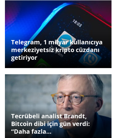
Telegram, 1 milyar kullanıcıya
merkeziyetsiz kripto cüzdanı
getiriyor
Tecrübeli analist Brandt,
Bitcoin dibi için gün verdi:
“Daha fazla…