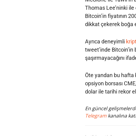
Thomas Lee’ninki ile 
Bitcoin’in fiyatının 2
dikkat çekerek boğa 
Ayrıca deneyimli
krip
tweet’inde Bitcoin’i
şaşırmayacağını ifade
Öte yandan bu hafta 
opsiyon borsası CME, 
dolar ile tarihi rekor e
En güncel gelişmelerde
Telegram
kanalına katı