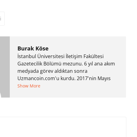
i
Burak Köse
İstanbul Üniversitesi İletişim Fakültesi
Gazetecilik Bölümü mezunu. 6 yıl ana akım
medyada görev aldıktan sonra
Uzmancoin.com'u kurdu. 2017'nin Mayıs
ayından bu yana bilfiil kripto para
Show More
gazeteciliği yapıyor.