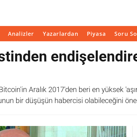
Analizler
Yazarlardan
Piyasa
Soru So
stinden endişelendir
coin'in Aralık 2017'den beri en yüksek 'aşır
bunun bir düşüşün habercisi olabileceğini öne