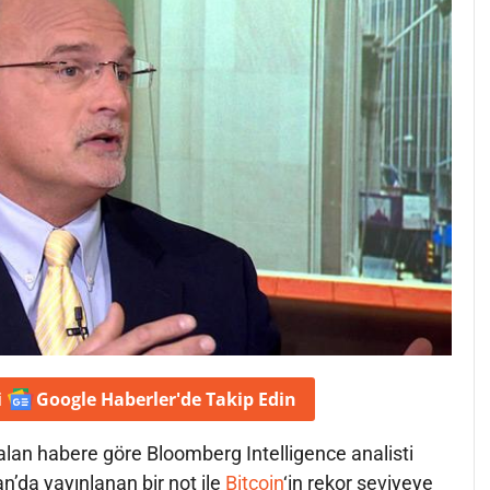
i
Google Haberler'de
Takip Edin
alan habere göre Bloomberg Intelligence analisti
’da yayınlanan bir not ile
Bitcoin
‘in rekor seviyeye