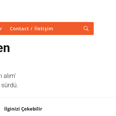
r
Contact / İletişim
en
ı alım'
 sürdü.
İlginizi Çekebilir