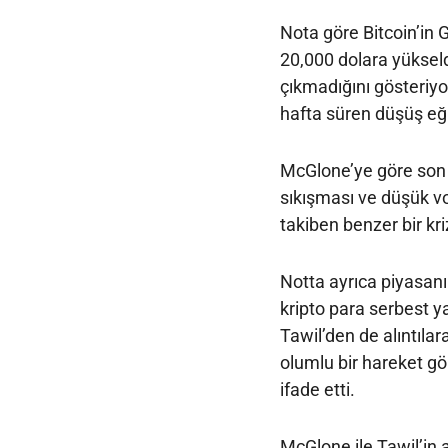
Nota göre Bitcoin’in G
20,000 dolara yükseld
çıkmadığını gösteriy
hafta süren düşüş eği
McGlone’ye göre son 
sıkışması ve düşük vo
takiben benzer bir kr
Notta ayrıca piyasanı
kripto para serbest y
Tawil’den de alıntılar
olumlu bir hareket gö
ifade etti.
McGlone ile Tawil’in a