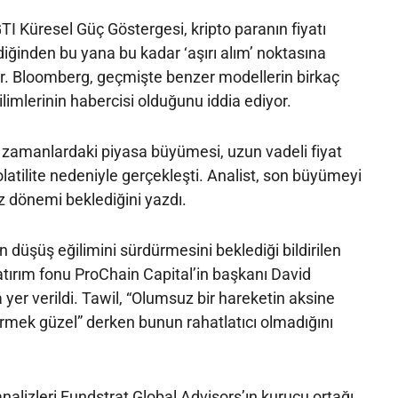
TI Küresel Güç Göstergesi, kripto paranın fiyatı
iğinden bu yana bu kadar ‘aşırı alım’ noktasına
or. Bloomberg, geçmişte benzer modellerin birkaç
limlerinin habercisi olduğunu iddia ediyor.
zamanlardaki piyasa büyümesi, uzun vadeli fiyat
latilite nedeniyle gerçekleşti. Analist, son büyümeyi
iz dönemi beklediğini yazdı.
n düşüş eğilimini sürdürmesini beklediği bildirilen
atırım fonu ProChain Capital’in başkanı David
a yer verildi. Tawil, “Olumsuz bir hareketin aksine
rmek güzel” derken bunun rahatlatıcı olmadığını
nalizleri Fundstrat Global Advisors’ın kurucu ortağı