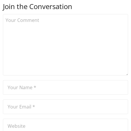
Join the Conversation
kurdu. 2017'nin Mayıs ayından
bu yana bilfiil kripto para
gazeteciliği yapıyor.