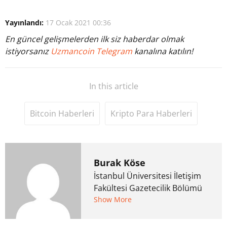
Yayınlandı:
17 Ocak 2021 00:36
En güncel gelişmelerden ilk siz haberdar olmak
istiyorsanız
Uzmancoin Telegram
kanalına katılın!
In this article
Bitcoin Haberleri
Kripto Para Haberleri
Burak Köse
İstanbul Üniversitesi İletişim
Fakültesi Gazetecilik Bölümü
mezunu. 6 yıl ana akım
Show More
medyada görev aldıktan
sonra Uzmancoin.com'u