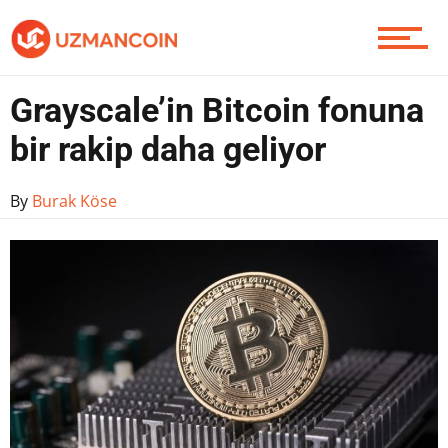
Yazarlardan
Grayscale’in Bitcoin fonuna
bir rakip daha geliyor
Piyasa
By
Burak Köse
Soru Sor
Contact / İletişim