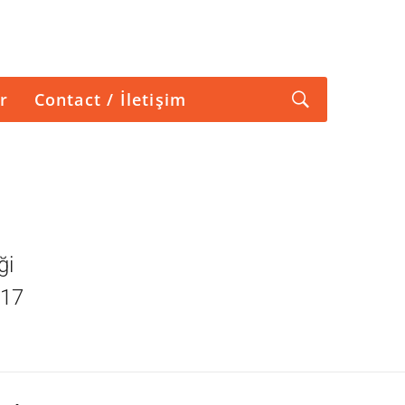
r
Contact / İletişim
ği
-17