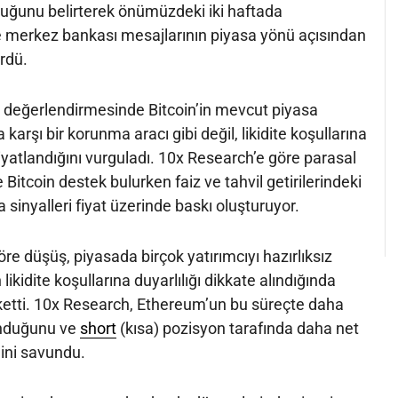
uğunu belirterek önümüzdeki iki haftada
ve merkez bankası mesajlarının piyasa yönü açısından
ürdü.
n değerlendirmesinde Bitcoin’in mevcut piyasa
arşı bir korunma aracı gibi değil, likidite koşullarına
i fiyatlandığını vurguladı. 10x Research’e göre parasal
Bitcoin destek bulurken faiz ve tahvil getirilerindeki
a sinyalleri fiyat üzerinde baskı oluşturuyor.
re düşüş, piyasada birçok yatırımcıyı hazırlıksız
likidite koşullarına duyarlılığı dikkate alındığında
eketti. 10x Research, Ethereum’un bu süreçte daha
unduğunu ve
short
(kısa) pozisyon tarafında daha net
iğini savundu.