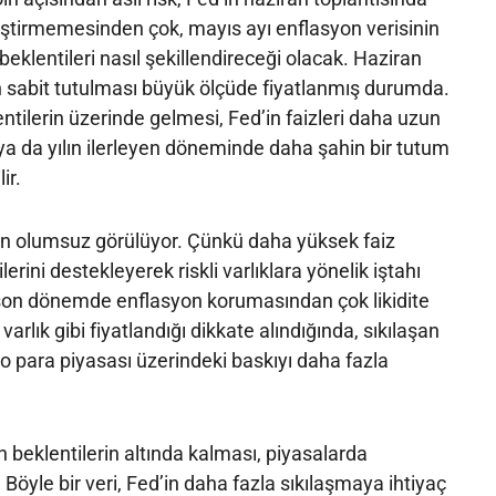
eğiştirmemesinden çok, mayıs ayı enflasyon verisinin
n beklentileri nasıl şekillendireceği olacak. Haziran
in sabit tutulması büyük ölçüde fiyatlanmış durumda.
tilerin üzerinde gelmesi, Fed’in faizleri daha uzun
a da yılın ilerleyen döneminde daha şahin bir tutum
ir.
çin olumsuz görülüyor. Çünkü daha yüksek faiz
rilerini destekleyerek riskli varlıklara yönelik iştahı
in son dönemde enflasyon korumasından çok likidite
 varlık gibi fiyatlandığı dikkate alındığında, sıkılaşan
to para piyasası üzerindeki baskıyı daha fazla
n beklentilerin altında kalması, piyasalarda
 Böyle bir veri, Fed’in daha fazla sıkılaşmaya ihtiyaç