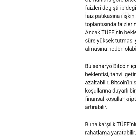
faizleri değiştirip d
faiz patikasına ilişki
toplantısında faizler
Ancak TÜFE’nin beklen
süre yüksek tutması y
almasına neden olabil
Bu senaryo Bitcoin i
beklentisi, tahvil geti
azaltabilir. Bitcoin’
koşullarına duyarlı bir
finansal koşullar krip
artırabilir.
Buna karşılık TÜFE’ni
rahatlama yaratabilir.