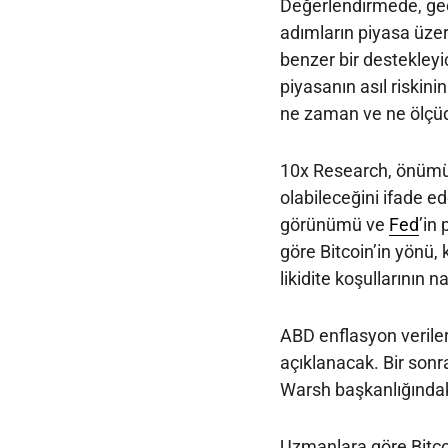
Değerlendirmede, ge
adımların piyasa üze
benzer bir destekleyi
piyasanın asıl riskinin
ne zaman ve ne ölçüde
10x Research, önümüzd
olabileceğini ifade ed
görünümü ve
Fed
’in
göre Bitcoin’in yönü,
likidite koşullarının n
ABD enflasyon verile
açıklanacak. Bir son
Warsh başkanlığındaki 
Uzmanlara göre Bitcoi