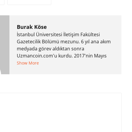
Burak Köse
İstanbul Üniversitesi İletişim Fakültesi
Gazetecilik Bölümü mezunu. 6 yıl ana akım
medyada görev aldıktan sonra
Uzmancoin.com'u kurdu. 2017'nin Mayıs
ayından bu yana bilfiil kripto para
Show More
gazeteciliği yapıyor.