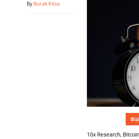
By
Burak Köse
Biz
10x Research, Bitcoi