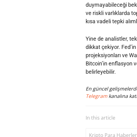
duymayabileceği bekle
ve riskli varlıklarda 
kısa vadeli tepki alıml
Yine de analistler, te
dikkat çekiyor. Fed’i
projeksiyonları ve Wa
Bitcoin’in enflasyon v
belirleyebilir.
En güncel gelişmelerde
Telegram
kanalına katı
In this article
Kripto Para Haberler