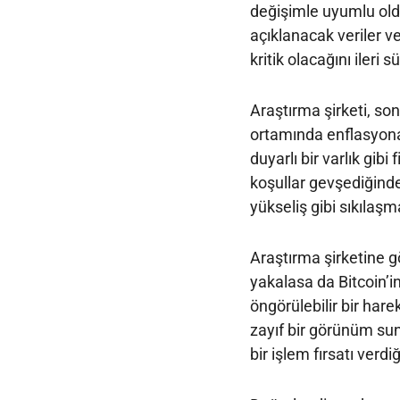
değişimle uyumlu old
açıklanacak veriler 
kritik olacağını ileri s
Araştırma şirketi, so
ortamında enflasyona k
duyarlı bir varlık gib
koşullar gevşediğinde 
yükseliş gibi sıkılaşm
Araştırma şirketine gö
yakalasa da Bitcoin’in 
öngörülebilir bir har
zayıf bir görünüm s
bir işlem fırsatı verd