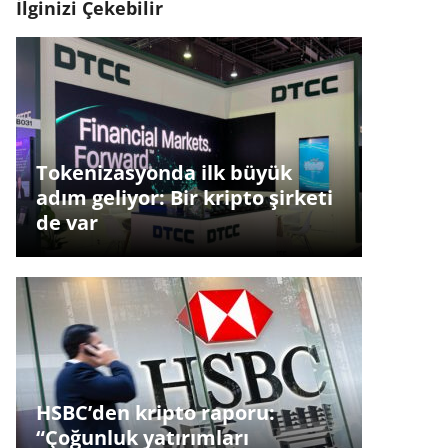
İlginizi Çekebilir
Tokenizasyonda ilk büyük
adım geliyor: Bir kripto şirketi
de var
HSBC’den kripto raporu:
“Çoğunluk yatırımları