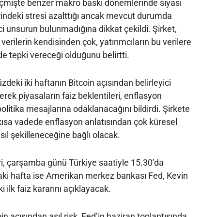
çmişte benzer makro baskı dönemlerinde siyasi
rindeki stresi azalttığı ancak mevcut durumda
ci unsurun bulunmadığına dikkat çekildi. Şirket,
 verilerin kendisinden çok, yatırımcıların bu verilere
 tepki vereceği olduğunu belirtti.
eki iki haftanın Bitcoin açısından belirleyici
erek piyasaların faiz beklentileri, enflasyon
 politika mesajlarına odaklanacağını bildirdi. Şirkete
 kısa vadede enflasyon anlatısından çok küresel
asıl şekilleneceğine bağlı olacak.
ri, çarşamba günü Türkiye saatiyle 15.30’da
raki hafta ise Amerikan merkez bankası Fed, Kevin
ilk faiz kararını açıklayacak.
n açısından asıl risk, Fed’in haziran toplantısında