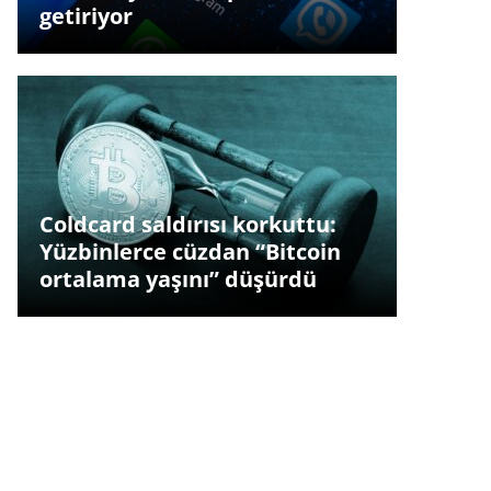
getiriyor
Coldcard saldırısı korkuttu:
Yüzbinlerce cüzdan “Bitcoin
ortalama yaşını” düşürdü