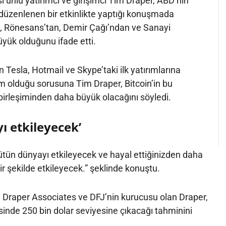
i ünlü yatırımcı ve girişimci Tim Draper, ABD’nin
üzenlenen bir etkinlikte yaptığı konuşmada
en, Rönesans’tan, Demir Çağı’ndan ve Sanayi
yük olduğunu ifade etti.
ın Tesla, Hotmail ve Skype’taki ilk yatırımlarına
rım olduğu sorusuna Tim Draper, Bitcoin’in bu
 birleşiminden daha büyük olacağını söyledi.
ı etkileyecek’
ütün dünyayı etkileyecek ve hayal ettiğinizden daha
ir şekilde etkileyecek.” şeklinde konuştu.
eri Draper Associates ve DFJ’nin kurucusu olan Draper,
erisinde 250 bin dolar seviyesine çıkacağı tahminini