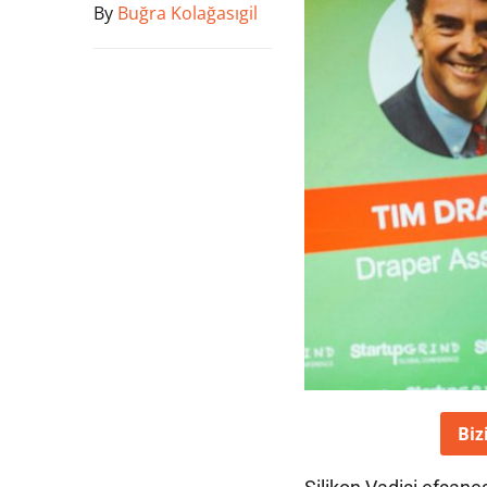
By
Buğra Kolağasıgil
Biz