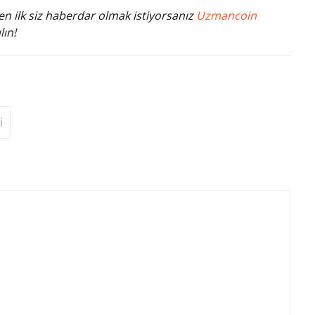
n ilk siz haberdar olmak istiyorsanız
Uzmancoin
lın!
i