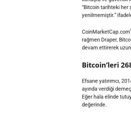
“Bitcoin tarihteki he
yenilmemiştir.” ifadele
CoinMarketCap.com’a 
rağmen Draper, Bitcoi
devam ettirerek uzun 
Bitcoin’leri 2
Efsane yatırımcı, 201
ayında verdiği demeçt
Eğer hala elinde tutuy
değerinde.