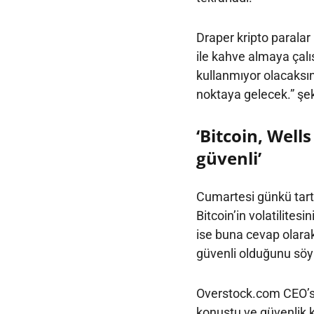
Draper kripto paralar 
ile kahve almaya çalı
kullanmıyor olacaksın
noktaya gelecek.” şekl
‘Bitcoin, Wel
güvenli’
Cumartesi günkü tartı
Bitcoin’in volatilitesi
ise buna cevap olarak
güvenli olduğunu söyl
Overstock.com CEO’su 
konuştu ve güvenlik k