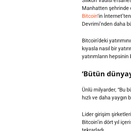
Silikon Vadisi efsanes
Manhatten şehrinde d
Bitcoin
‘in İnternet’t
Devrimi’nden daha bü
Bitcoin’deki yatırımın
kıyasla nasıl bir yatı
yatırımların hepsinin
‘Bütün dünyay
Ünlü milyarder, “Bu b
hızlı ve daha yaygın b
Lider girişim şirketl
Bitcoin’in dört yıl iç
tekrarladı.