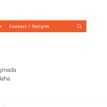
r
Contact / İletişim
nuşmada
 daha