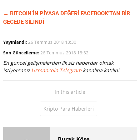
→ BITCOIN’İN PİYASA DEĞERİ FACEBOOK’TAN BİR
GECEDE SİLİNDİ
Yayınlandı:
26 Temmuz 2018 13:30
Son Güncelleme:
26 Temmuz 2018 13:32
En güncel gelişmelerden ilk siz haberdar olmak
istiyorsanız
Uzmancoin Telegram
kanalına katılın!
In this article
Kripto Para Haberleri
Burak Köse