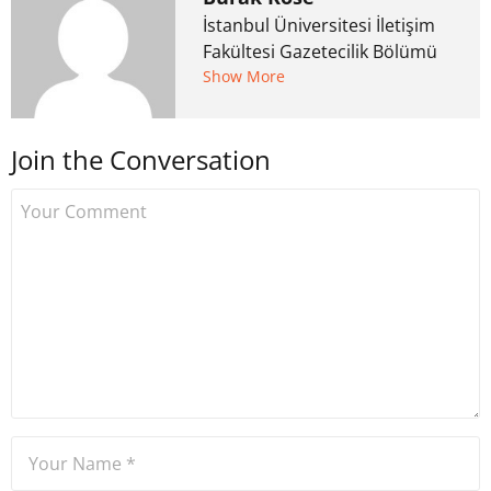
İstanbul Üniversitesi İletişim
Fakültesi Gazetecilik Bölümü
mezunu. 6 yıl ana akım
Show More
medyada görev aldıktan
sonra Uzmancoin.com'u
Join the Conversation
kurdu. 2017'nin Mayıs ayından
bu yana bilfiil kripto para
gazeteciliği yapıyor.