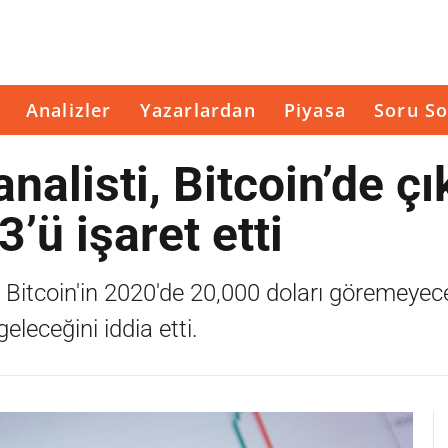
Analizler
Yazarlardan
Piyasa
Soru So
alisti, Bitcoin’de çı
’ü işaret etti
 Bitcoin'in 2020'de 20,000 doları göremeyec
leceğini iddia etti.