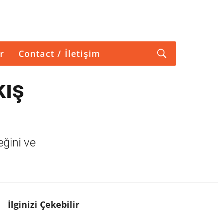
r
Contact / İletişim
kış
eğini ve
İlginizi Çekebilir